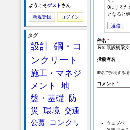
す。
に
ようこそ
ゲスト
さん
0にするた
よ
となると
る
新規登録
ログイン
「
Re:
返信
既
タグ
設
件名
設計
鋼・コ
橋
梁
ンクリート
支
投稿者名
持
施工・マネジ
杭
匿名で投稿する場
の
メント
地
コメント
ネ
ガ
盤・基礎
防
テ
ィ
災
環境
交通
ブ
公募
コンクリ
フ
ウェブペー
リ