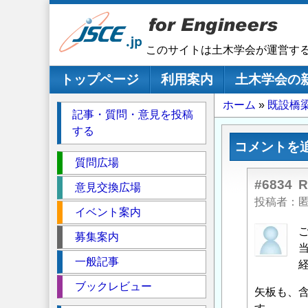
メ
イ
ン
このサイトは土木学会が運営す
コ
ン
メインナビゲーション
トップページ
利用案内
土木学会の
テ
パ
ホーム
既設橋
ン
記事・質問・意見を投稿
ツ
ン
する
に
く
コメントを
移
セ
ず
質問広場
動
ク
#6834
意見交換広場
シ
投稿者
イベント案内
ョ
ン
匿
募集案内
名
一般記事
投
稿
ブックレビュー
矢板も、含
者