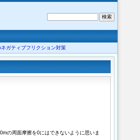
検
索
杭のネガティブフリクション対策
0mの周面摩擦を0にはできないように思いま