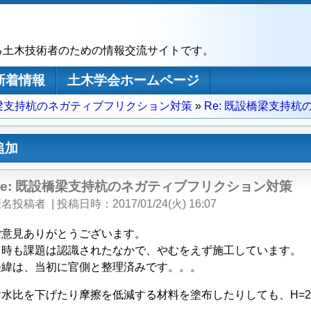
る土木技術者のための情報交流サイトです。
新着情報
土木学会ホームページ
梁支持杭のネガティブフリクション対策
Re: 既設橋梁支持
追加
Re: 既設橋梁支持杭のネガティブフリクション対策
匿名投稿者
|
投稿日時
2017/01/24(火) 16:07
ご意見ありがとうございます。
当時も課題は認識されたなかで、やむをえず施工しています。
経緯は、当初に官側と整理済みです。。。
水比を下げたり摩擦を低減する材料を塗布したりしても、H=2