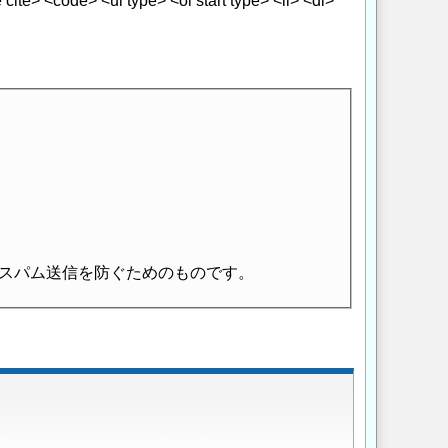
> <code> <ul type> <ol start type> <li> <dl>
スパム送信を防ぐためのものです。