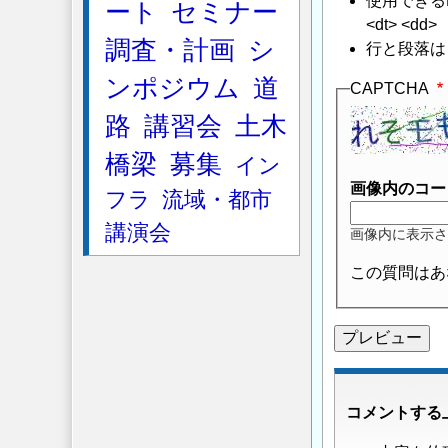
使用できるHTMLタ
ート
セミナー
ク
<dt> <dd>
シ
調査・計画
シ
行と段落は
ョ
ンポジウム
道
CAPTCHA
ン
対
路
講習会
土木
策
」
橋梁
募集
へ
イン
の
画像内のコー
フラ
流域・都市
返
講演会
信
画像内に表示さ
この質問はあ
コメントする