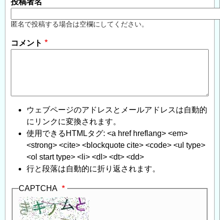
投稿者名
ガ
テ
匿名で投稿する場合は空欄にしてください。
ィ
ブ
コメント
フ
リ
ク
シ
ョ
ウェブページのアドレスとメールアドレスは自動的
ン
にリンクに変換されます。
対
使用できるHTMLタグ: <a href hreflang> <em>
策
」
<strong> <cite> <blockquote cite> <code> <ul type>
へ
<ol start type> <li> <dl> <dt> <dd>
の
行と段落は自動的に折り返されます。
返
信
CAPTCHA