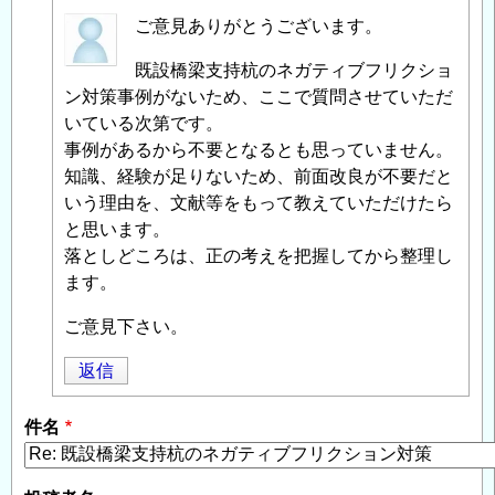
匿
ご意見ありがとうございます。
名
既設橋梁支持杭のネガティブフリクショ
投
ン対策事例がないため、ここで質問させていただ
稿
いている次第です。
者
事例があるから不要となるとも思っていません。
に
知識、経験が足りないため、前面改良が不要だと
よ
いう理由を、文献等をもって教えていただけたら
る
と思います。
「
Re:
落としどころは、正の考えを把握してから整理し
既
ます。
設
橋
ご意見下さい。
梁
支
返信
持
杭
件名
の
ネ