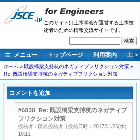
メ
イ
ン
このサイトは土木学会が運営する土木技
コ
術者のための情報交流サイトです。
ン
検
テ
索
ン
メインナビゲーション
メニュー
トップページ
利用案内
土木
>
ツ
に
パ
ホーム
既設橋梁支持杭のネガティブフリクション対策
移
Re: 既設橋梁支持杭のネガティブフリクション対策
ン
動
く
ず
コメントを追加
#6838
Re: 既設橋梁支持杭のネガティブ
フリクション対策
投稿者
匿名投稿者
|
投稿日時
2017/01/25(水)
10:11