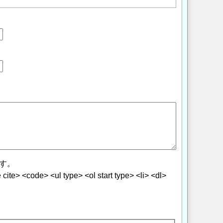
す。
> <code> <ul type> <ol start type> <li> <dl>