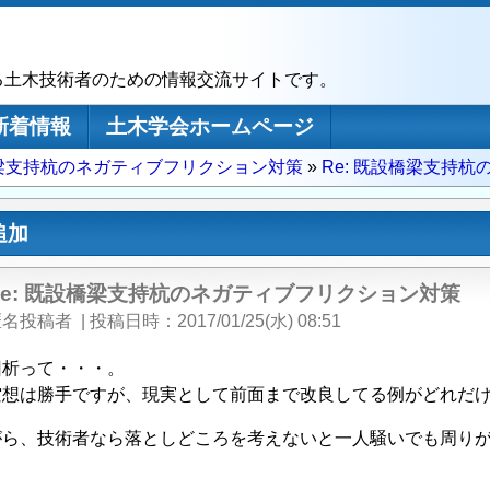
る土木技術者のための情報交流サイトです。
新着情報
土木学会ホームページ
梁支持杭のネガティブフリクション対策
Re: 既設橋梁支持
追加
Re: 既設橋梁支持杭のネガティブフリクション対策
匿名投稿者
|
投稿日時
2017/01/25(水) 08:51
回析って・・・。
空想は勝手ですが、現実として前面まで改良してる例がどれだ
がら、技術者なら落としどころを考えないと一人騒いでも周り