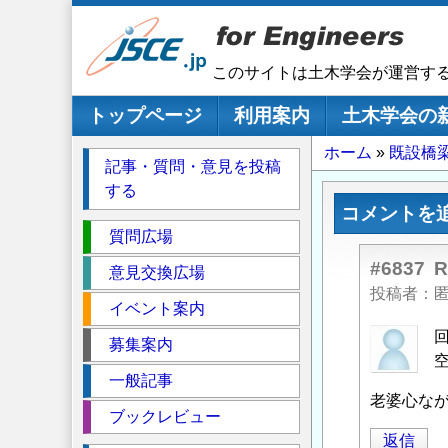
メ
イ
ン
このサイトは土木学会が運営す
コ
ン
メインナビゲーション
トップページ
利用案内
土木学会の
テ
パ
ホーム
既設橋
ン
記事・質問・意見を投稿
ツ
ン
する
に
く
コメントを
移
セ
ず
質問広場
動
ク
#6837
意見交換広場
シ
投稿者
イベント案内
ョ
ン
匿
募集案内
名
一般記事
投
老婆心な
稿
ブックレビュー
者
返信