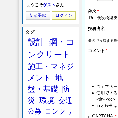
に
ようこそ
ゲスト
さん
よ
件名
る
新規登録
ログイン
「
Re:
既
投稿者名
タグ
設
設計
鋼・コ
橋
匿名で投稿する場
梁
コメント
ンクリート
支
持
施工・マネジ
杭
の
メント
地
ネ
ガ
ウェブペー
盤・基礎
防
テ
使用できるHTMLタ
ィ
災
環境
<dt> <dd>
交通
ブ
行と段落は
公募
コンクリ
フ
CAPTCHA
リ