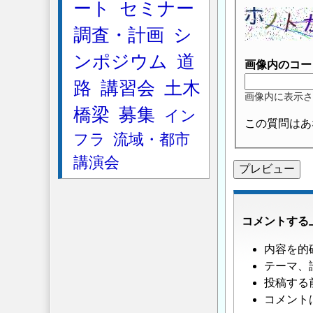
ート
セミナー
ク
シ
調査・計画
シ
ョ
ンポジウム
道
ン
画像内のコー
対
路
講習会
土木
策
」
画像内に表示さ
橋梁
募集
へ
イン
この質問はあ
の
フラ
流域・都市
返
講演会
信
コメントする
内容を的
テーマ、
投稿する
コメント