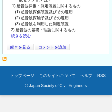
1) 超音波探傷・測定装置に関するもの
(1) 超音波探傷装置及びその適用
(2) 超音波探触子及びその適用
(3) 超音波を利用した測定装置
2) 超音波の基礎・理論に関するもの
....続きを読む
第
続きを見る
コメントを追加
Opens in
Opens
32
回
超
音
Secondary
トップページ
このサイトについて
ヘルプ
RSS
波
menu
に
© Japan Society of Civil Engineers
よ
る
非
破