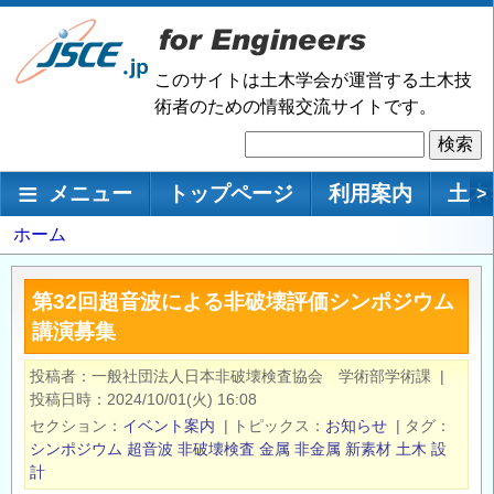
メ
イ
ン
このサイトは土木学会が運営する土木技
コ
術者のための情報交流サイトです。
ン
検
テ
索
ン
メインナビゲーション
メニュー
トップページ
利用案内
土木
>
ツ
に
パ
ホーム
移
ン
動
く
第32回超音波による非破壊評価シンポジウム
ず
講演募集
投稿者
一般社団法人日本非破壊検査協会 学術部学術課
|
投稿日時
2024/10/01(火) 16:08
セクション
イベント案内
|
トピックス
お知らせ
|
タグ
シンポジウム
超音波
非破壊検査
金属
非金属
新素材
土木
設
計