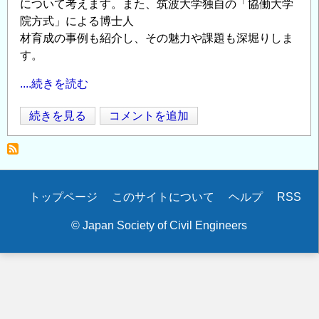
について考えます。また、筑波大学独自の「協働大学
院方式」による博士人
材育成の事例も紹介し、その魅力や課題も深堀りしま
す。
....続きを読む
2024
続きを見る
コメントを追加
Opens in
Opens
年
度
レ
ジ
Secondary
トップページ
このサイトについて
ヘルプ
RSS
リ
menu
エ
© Japan Society of Civil Engineers
ン
ス
研
究
教