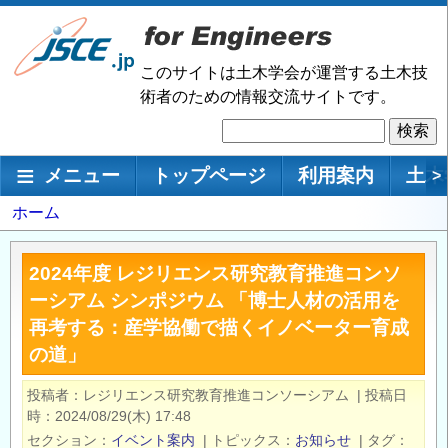
メ
イ
ン
このサイトは土木学会が運営する土木技
コ
術者のための情報交流サイトです。
ン
検
テ
索
ン
メインナビゲーション
メニュー
トップページ
利用案内
土木
>
ツ
に
パ
ホーム
移
ン
動
く
2024年度 レジリエンス研究教育推進コンソ
ず
ーシアム シンポジウム 「博士人材の活用を
再考する：産学協働で描くイノベーター育成
の道」
投稿者
レジリエンス研究教育推進コンソーシアム
|
投稿日
時
2024/08/29(木) 17:48
セクション
イベント案内
|
トピックス
お知らせ
|
タグ