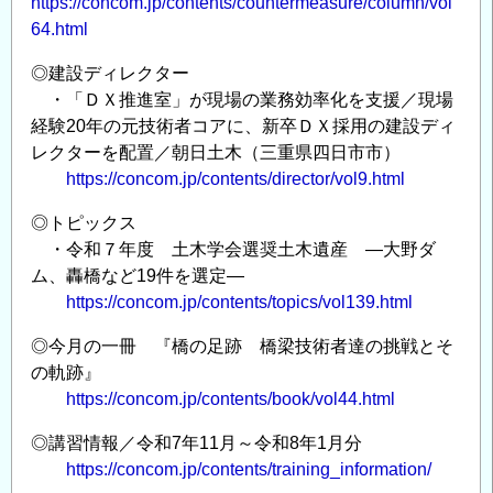
https://concom.jp/contents/countermeasure/column/vol
64.html
◎建設ディレクター
・「ＤＸ推進室」が現場の業務効率化を支援／現場
経験20年の元技術者コアに、新卒ＤＸ採用の建設ディ
レクターを配置／朝日土木（三重県四日市市）
https://concom.jp/contents/director/vol9.html
◎トピックス
・令和７年度 土木学会選奨土木遺産 ―大野ダ
ム、轟橋など19件を選定―
https://concom.jp/contents/topics/vol139.html
◎今月の一冊 『橋の足跡 橋梁技術者達の挑戦とそ
の軌跡』
https://concom.jp/contents/book/vol44.html
◎講習情報／令和7年11月～令和8年1月分
https://concom.jp/contents/training_information/