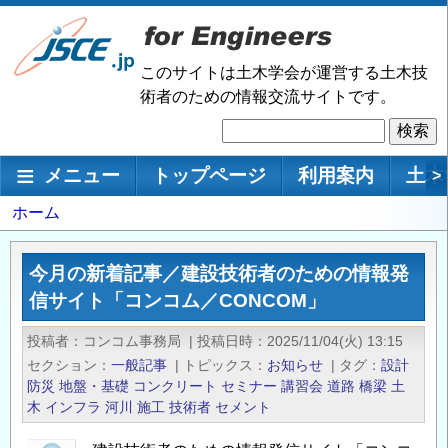
メ
イ
ン
このサイトは土木学会が運営する土木技
コ
術者のための情報交流サイトです。
ン
検
テ
索
ン
メインナビゲーション
メニュー
トップページ
利用案内
土木
>
ツ
に
パ
ホーム
移
ン
動
く
今月の新着記事／建設技術者のための情報発
ず
信サイト「コンコム／CONCOM」
投稿者
コンコム事務局
|
投稿日時
2025/11/04(火) 13:15
セクション
一般記事
|
トピックス
お知らせ
|
タグ
設計
防災
地盤・基礎
コンクリート
セミナー
講習会
道路
橋梁
土
木
インフラ
河川
施工
技術者
セメント