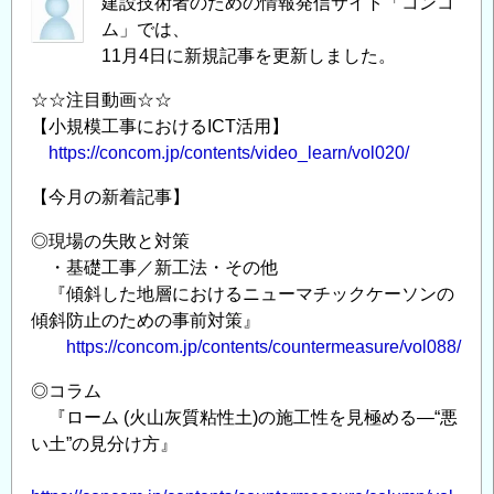
建設技術者のための情報発信サイト「コンコ
ム」では、
11月4日に新規記事を更新しました。
☆☆注目動画☆☆
【小規模工事におけるICT活用】
https://concom.jp/contents/video_learn/vol020/
【今月の新着記事】
◎現場の失敗と対策
・基礎工事／新工法・その他
『傾斜した地層におけるニューマチックケーソンの
傾斜防止のための事前対策』
https://concom.jp/contents/countermeasure/vol088/
◎コラム
『ローム (火山灰質粘性土)の施工性を見極める—“悪
い土”の見分け方』