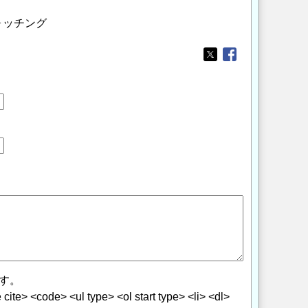
ォッチング
Opens in a new wi
Opens in a new
す。
> <code> <ul type> <ol start type> <li> <dl>