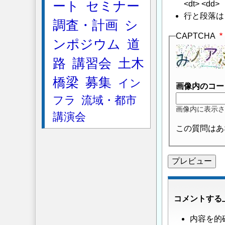
ート
セミナー
<dt> <dd>
行と段落は
調査・計画
シ
CAPTCHA
ンポジウム
道
路
講習会
土木
橋梁
募集
イン
画像内のコー
フラ
流域・都市
画像内に表示さ
講演会
この質問はあ
コメントする
内容を的