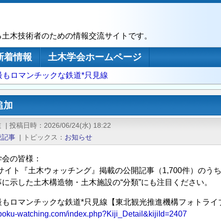
る土木技術者のための情報交流サイトです。
新着情報
土木学会ホームページ
最もロマンチックな鉄道*只見線
追加
道
|
投稿日時
2026/06/24(水) 18:22
般記事
|
トピックス
お知らせ
学会の皆様：
Bサイト『土木ウォッチング』掲載の公開記事（1,700件）の
事に示した土木構造物・土木施設の“分類”にも注目ください。
最もロマンチックな鉄道*只見線【東北観光推進機構フォトライ
boku-watching.com/index.php?Kiji_Detail&kijiId=2407