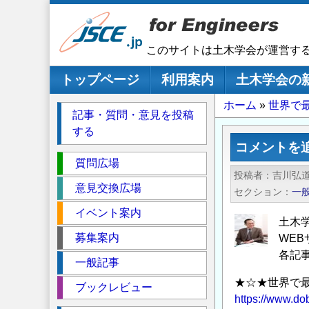
メ
イ
ン
このサイトは土木学会が運営す
コ
ン
メインナビゲーション
トップページ
利用案内
土木学会の
テ
パ
ホーム
世界で
ン
記事・質問・意見を投稿
ツ
ン
する
に
く
コメントを
移
セ
ず
質問広場
動
投稿者
吉川弘
ク
意見交換広場
セクション
一
シ
イベント案内
ョ
土木
ン
募集案内
WE
各記
一般記事
★☆★世界で
ブックレビュー
https://www.do