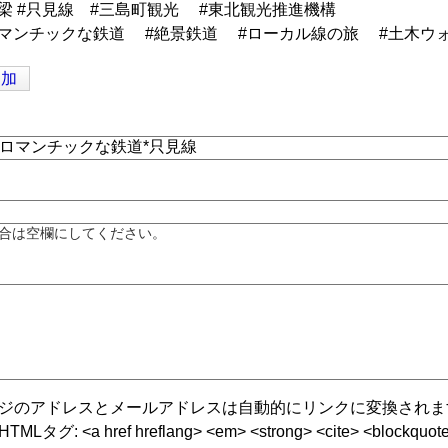
梁 #只見線 #三島町観光 #東北観光推進機構
ロマンチックな鉄道 #絶景鉄道 #ローカル線の旅 #土木ウ
追加
合は空欄にしてください。
ジのアドレスとメールアドレスは自動的にリンクに変換されま
グ: <a href hreflang> <em> <strong> <cite> <blockquote cite