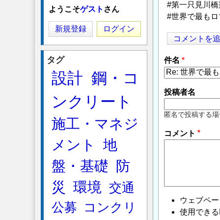
#第一只見川橋
ようこそ
ゲスト
さん
#世界で最も
新規登録
ログイン
コメントを
タグ
件名
設計
鋼・コ
投稿者名
ンクリート
匿名で投稿する場
施工・マネジ
コメント
メント
地
盤・基礎
防
災
環境
交通
ウェブペー
公募
コンクリ
使用できるHTMLタ