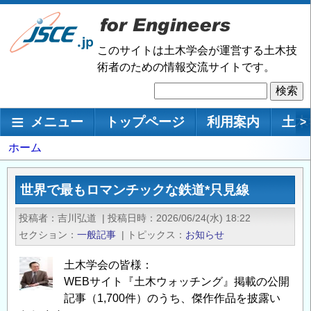
メ
イ
ン
このサイトは土木学会が運営する土木技
コ
術者のための情報交流サイトです。
ン
検
テ
索
ン
メインナビゲーション
メニュー
トップページ
利用案内
土木
>
ツ
に
パ
ホーム
移
ン
動
く
世界で最もロマンチックな鉄道*只見線
ず
投稿者
吉川弘道
|
投稿日時
2026/06/24(水) 18:22
セクション
一般記事
|
トピックス
お知らせ
土木学会の皆様：
WEBサイト『土木ウォッチング』掲載の公開
記事（1,700件）のうち、傑作作品を披露い