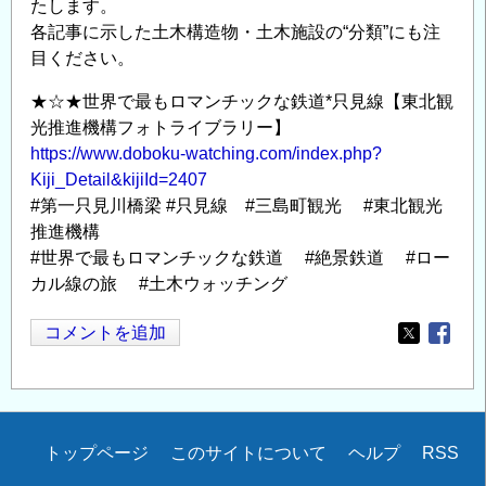
たします。
各記事に示した土木構造物・土木施設の“分類”にも注
目ください。
★☆★世界で最もロマンチックな鉄道*只見線【東北観
光推進機構フォトライブラリー】
https://www.doboku-watching.com/index.php?
Kiji_Detail&kijiId=2407
#第一只見川橋梁 #只見線 #三島町観光 #東北観光
推進機構
#世界で最もロマンチックな鉄道 #絶景鉄道 #ロー
カル線の旅 #土木ウォッチング
コメントを追加
Opens in
Opens
Secondary
トップページ
このサイトについて
ヘルプ
RSS
menu