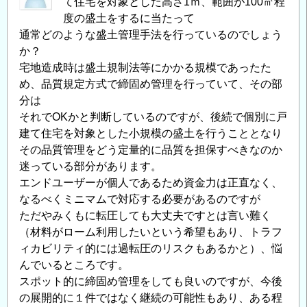
て住宅を対象とした高さ1ｍ、範囲が100㎡程
度の盛土をするに当たって
通常どのような盛土管理手法を行っているのでしょう
か？
宅地造成時は盛土規制法等にかかる規模であったた
め、品質規定方式で締固め管理を行っていて、その部
分は
それでOKかと判断しているのですが、後続で個別に戸
建て住宅を対象とした小規模の盛土を行うこととなり
その品質管理をどう定量的に品質を担保すべきなのか
迷っている部分があります。
エンドユーザーが個人であるため資金力は正直なく、
なるべくミニマムで対応する必要があるのですが
ただやみくもに転圧しても大丈夫ですとは言い難く
（材料がローム利用したいという希望もあり、トラフ
ィカビリティ的には過転圧のリスクもあるかと）、悩
んでいるところです。
スポット的に締固め管理をしても良いのですが、今後
の展開的に１件ではなく継続の可能性もあり、ある程