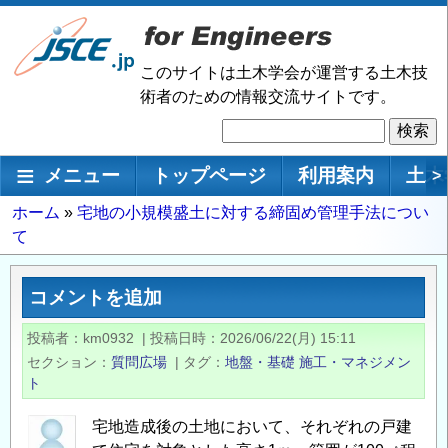
メ
イ
ン
このサイトは土木学会が運営する土木技
コ
術者のための情報交流サイトです。
ン
検
テ
索
ン
メインナビゲーション
メニュー
トップページ
利用案内
土木
>
ツ
に
パ
ホーム
宅地の小規模盛土に対する締固め管理手法につい
移
て
ン
動
く
ず
コメントを追加
投稿者
km0932
|
投稿日時
2026/06/22(月) 15:11
セクション
質問広場
|
タグ
地盤・基礎
施工・マネジメン
ト
宅地造成後の土地において、それぞれの戸建