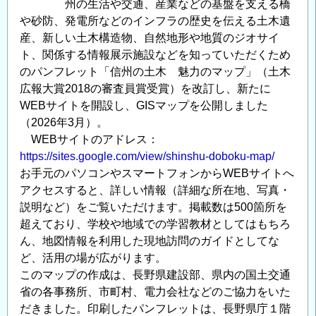
州の生活や交通、産業などの基盤を支える橋
や砂防、発電所などのインフラの歴史を伝える土木遺
産、新しい土木構造物、自然地形や地質のジオサイ
ト、関係する情報展示施設などを知っていただくため
のパンフレット「信州の土木 魅力のマップ」（土木
広報大賞2018の審査員賞受賞）を改訂し、新たに
WEBサイトを開設し、GISマップを公開しました
（2026年3月）。
WEBサイトのアドレス：
https://sites.google.com/view/shinshu-doboku-map/
お手元のパソコンやスマートフォンからWEBサイトへ
アクセスすると、詳しい情報（詳細な所在地、写真・
説明など）をご覧いただけます。掲載数は500箇所を
超えており、学校や地域での学習教材としてはもちろ
ん、地図情報を利用した現地訪問のガイドとしてな
ど、活用の場が広がります。
このマップの作成は、長野県建設部、県内の国土交通
省の各事務所、市町村、電力会社などのご協力をいた
だきました。印刷したパンフレットは、長野県庁１階