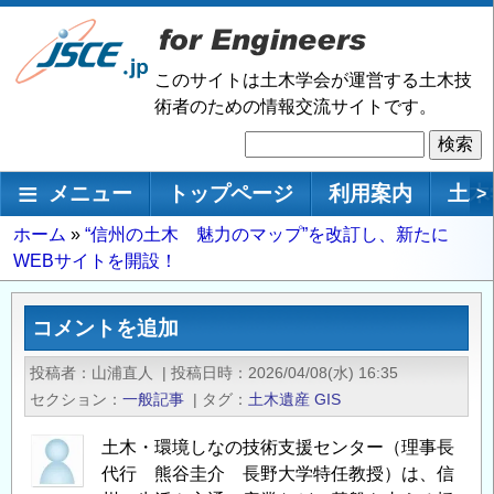
メ
イ
ン
このサイトは土木学会が運営する土木技
コ
術者のための情報交流サイトです。
ン
検
テ
索
ン
メインナビゲーション
メニュー
トップページ
利用案内
土木
>
ツ
に
パ
ホーム
“信州の土木 魅力のマップ”を改訂し、新たに
移
WEBサイトを開設！
ン
動
く
ず
コメントを追加
投稿者
山浦直人
|
投稿日時
2026/04/08(水) 16:35
セクション
一般記事
|
タグ
土木遺産
GIS
土木・環境しなの技術支援センター（理事長
代行 熊谷圭介 長野大学特任教授）は、信