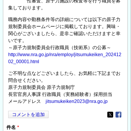
性審査、原子力施設の検査等を行う職員を募
集しております。
職務内容や勤務条件等の詳細については以下の原子力
規制委員会ホームページに掲載しております。興味・
関心がございましたら、是非ご確認いただけますと幸
いです。
～原子力規制委員会行政職員（技術系）の公募～
http://www.nra.go.jp/nra/employ/jitsumukeiken_202412
02_00001.html
ご不明な点などございましたら、お気軽に下記までお
問合せください。
原子力規制委員会 原子力規制庁
長官官房人事課 行政職員（実務経験者）採用担当
メールアドレス
jitsumukeiken2023@nra.go.jp
コメントを追加
Opens in
Opens
件名