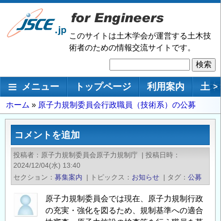
メ
イ
ン
このサイトは土木学会が運営する土木技
コ
術者のための情報交流サイトです。
ン
検
テ
索
ン
メインナビゲーション
メニュー
トップページ
利用案内
土木
>
ツ
に
パ
ホーム
原子力規制委員会行政職員（技術系）の公募
移
ン
動
く
コメントを追加
ず
投稿者
原子力規制委員会原子力規制庁
|
投稿日時
2024/12/04(水) 13:40
セクション
募集案内
|
トピックス
お知らせ
|
タグ
公募
原子力規制委員会では現在、原子力規制行政
の充実・強化を図るため、規制基準への適合