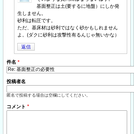
投
基面整正は土(要するに地盤）にしか発
稿
生しません。
者
砂利は転圧です。
に
ただ、基床材は砂利ではなく砂かもしれません
よ
よ。(ダクに砂利は攻撃性有るんじゃ無いかな）
る
返信
「
Re:
基
件名
面
整
正
投稿者名
の
必
匿名で投稿する場合は空欄にしてください。
要
コメント
性
」
へ
の
返