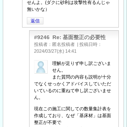
る
せんよ。(ダクに砂利は攻撃性有るんじゃ
「
無いかな）
Re:
基
返信
面
整
正
#9246
Re: 基面整正の必要性
の
投稿者
匿名投稿者
|
投稿日時
必
2024/03/27(水) 14:41
要
匿
理解が足りず申し訳ございま
性
」
名
せん。
へ
投
また質問の内容も説明が十分
の
稿
でなくせっかくアドバイスしていただ
返
者
いているのに重ねて申し訳ございませ
信
に
ん。
よ
現在この施工に関しての数量集計表を
る
作成しており、なぜ「基床材」は基面
「
Re:
整正が不要で
基