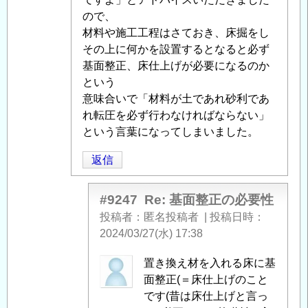
ので、
材料や施工工程はさておき、床掘をし
その上に何かを設置するとなると必ず
基面整正、床仕上げが必要になるのか
という
意味合いで「材料が土であれ砂利であ
れ転圧を必ず行わなければならない」
という言葉になってしまいました。
返信
#9247
Re: 基面整正の必要性
投稿者
匿名投稿者
|
投稿日時
2024/03/27(水) 17:38
匿
置き換え材を入れる床に基
名
面整正(＝床仕上げのこと
投
です(昔は床仕上げと言っ