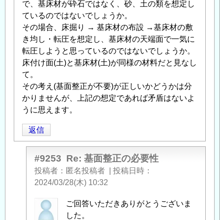
で、基床材が砕石ではなく、砂、土の類を想定し
ているのではないでしょうか。
その場合、床掘り → 基床材の布設 →基床材の敷
き均し・転圧を想定し、基床材の天端面で一気に
転圧しようと思っているのではないでしょうか。
床付け面(土)と基床材(土)が同様の材料だと見なし
て。
その考え(基面整正が不要)が正しいかどうかは分
かりませんが、上記の想定であれば矛盾はないよ
うに思えます。
返信
#9253
Re: 基面整正の必要性
投稿者
匿名投稿者
|
投稿日時
2024/03/28(木) 10:32
匿
ご回答いただきありがとうございま
名
した。