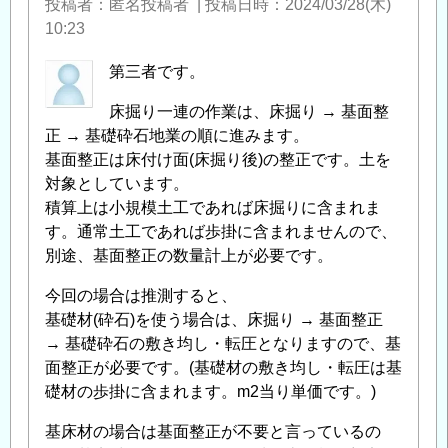
整
投稿者
匿名投稿者
|
投稿日時
2024/03/28(木)
正
10:23
の
第三者です。
必
要
床掘り一連の作業は、床掘り → 基面整
性
」
正 → 基礎砕石地業の順に進みます。
へ
基面整正は床付け面(床掘り後)の整正です。土を
の
対象としています。
返
積算上は小規模土工であれば床掘りに含まれま
信
す。通常土工であれば歩掛に含まれませんので、
別途、基面整正の数量計上が必要です。
今回の場合は推測すると、
基礎材(砕石)を使う場合は、床掘り → 基面整正
→ 基礎砕石の敷き均し・転圧となりますので、基
面整正が必要です。(基礎材の敷き均し・転圧は基
礎材の歩掛に含まれます。m2当り単価です。)
基床材の場合は基面整正が不要と言っているの