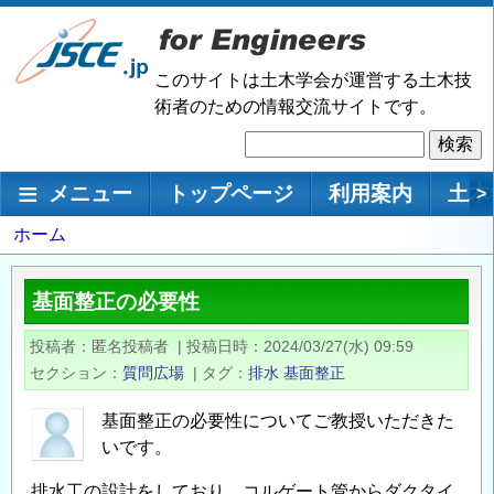
メ
イ
ン
このサイトは土木学会が運営する土木技
コ
術者のための情報交流サイトです。
ン
検
テ
索
ン
メインナビゲーション
メニュー
トップページ
利用案内
土木
>
ツ
に
パ
ホーム
移
ン
動
く
基面整正の必要性
ず
投稿者
匿名投稿者
|
投稿日時
2024/03/27(水) 09:59
セクション
質問広場
|
タグ
排水
基面整正
基面整正の必要性についてご教授いただきた
いです。
排水工の設計をしており、コルゲート管からダクタイ