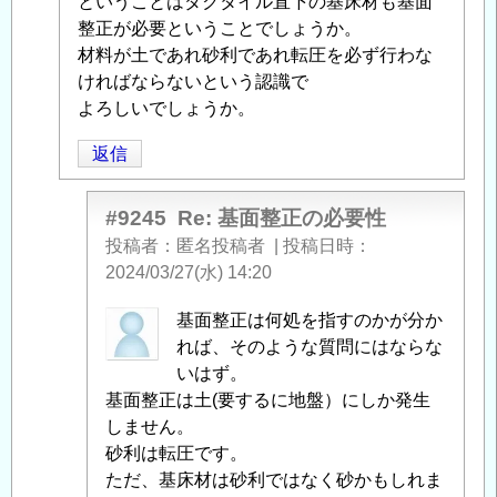
ということはダクタイル直下の基床材も基面
稿
整正が必要ということでしょうか。
者
材料が土であれ砂利であれ転圧を必ず行わな
に
ければならないという認識で
よ
よろしいでしょうか。
る
「
Re:
返信
基
面
#9245
Re: 基面整正の必要性
整
投稿者
匿名投稿者
|
投稿日時
正
2024/03/27(水) 14:20
の
必
匿
基面整正は何処を指すのかが分か
要
名
れば、そのような質問にはならな
性
」
投
いはず。
へ
稿
基面整正は土(要するに地盤）にしか発生
の
者
しません。
返
に
砂利は転圧です。
信
よ
ただ、基床材は砂利ではなく砂かもしれま