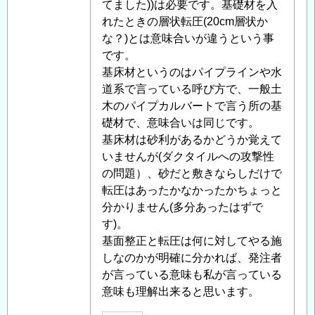
稿
てました))は必要です。基礎材を入
者
れたときの層状転圧(20cm層状か
に
な？)とは意味合いが違うという事
よ
です。
る
基床材というのはパイプラインや水
「
道系で言っている呼び方で、一般土
Re:
基
木のパイプカルバートで言う所の基
面
礎材で、意味合いは同じです。
整
基床材は砂利があるかどうか覚えて
正
いませんが(ダクタイルへの攻撃性
の
の問題）、砂だと敷きならしだけで
必
転圧はあったかなかったかちょっと
要
分かりません(多分あったはずで
性
す)。
」
へ
基面整正と転圧は何に対してやる施
の
しなのかが明確に分かれば、発注者
返
が言っている意味も私が言っている
信
意味も理解出来ると思います。