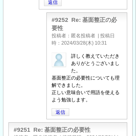
返信
#9252
Re: 基面整正の必
要性
投稿者
匿名投稿者
|
投稿日
時
2024/03/28(木) 10:31
匿
詳しく教えていただき
名
ありがとうございまし
投
た。
稿
基面整正の必要性についても理
者
解できました。
に
正しい意味合いで用語を使える
よ
よう勉強します。
る
返信
「
Re:
基
面
#9251
Re: 基面整正の必要性