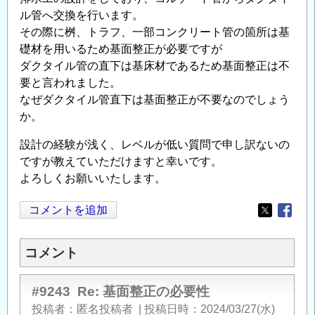
ル管へ交換を行います。
その際に桝、トラフ、一部コンクリート管の箇所は基
礎材を用いるため基面整正が必要ですが
ダクタイル管の直下は基床材であるため基面整正は不
要と言われました。
なぜダクタイル管直下は基面整正が不要なのでしょう
か。
設計の経験が浅く、レベルが低い質問で申し訳ないの
ですが教えていただけますと幸いです。
よろしくお願いいたします。
コメントを追加
Opens in
Opens
コメント
#9243
Re: 基面整正の必要性
投稿者
匿名投稿者
|
投稿日時
2024/03/27(水)