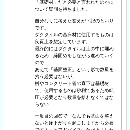
「基礎材」だと必要と言われたのかに
面
ついて疑問を持ちました。
整
正
自分なりに考えた答えが下記のとおり
の
です。
必
ダクタイルの基床材に使用するものは
要
良質土を想定しています。
性
」
最終的にはダクタイルは土の中に埋め
へ
るため、締固めをしながら進めていく
の
ので
返
あえて「基面整正」という形で数量を
信
拾う必要はないが、
桝やコンクリート管の直下は基礎材
で、使用するものは砂利であるため転
圧が必要となり数量を拾わなくてはな
らない
一度目の回答で「なんでも基面を整え
ないと床下がりを起こしますから必要
ですよ」とアドバイスいただきました