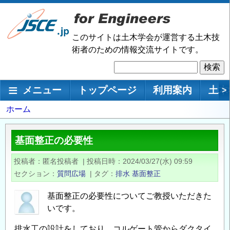
メ
イ
ン
このサイトは土木学会が運営する土木技
コ
術者のための情報交流サイトです。
ン
検
テ
索
ン
メインナビゲーション
メニュー
トップページ
利用案内
土木
>
ツ
に
パ
ホーム
移
ン
動
く
基面整正の必要性
ず
投稿者
匿名投稿者
|
投稿日時
2024/03/27(水) 09:59
セクション
質問広場
|
タグ
排水
基面整正
基面整正の必要性についてご教授いただきた
いです。
排水工の設計をしており、コルゲート管からダクタイ