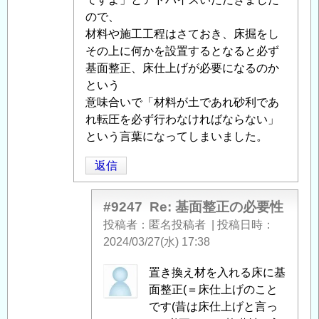
ので、
材料や施工工程はさておき、床掘をし
その上に何かを設置するとなると必ず
基面整正、床仕上げが必要になるのか
という
意味合いで「材料が土であれ砂利であ
れ転圧を必ず行わなければならない」
という言葉になってしまいました。
返信
#9247
Re: 基面整正の必要性
投稿者
匿名投稿者
|
投稿日時
2024/03/27(水) 17:38
匿
置き換え材を入れる床に基
名
面整正(＝床仕上げのこと
投
です(昔は床仕上げと言っ