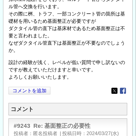
ル管へ交換を行います。
その際に桝、トラフ、一部コンクリート管の箇所は基
礎材を用いるため基面整正が必要ですが
ダクタイル管の直下は基床材であるため基面整正は不
要と言われました。
なぜダクタイル管直下は基面整正が不要なのでしょう
か。
設計の経験が浅く、レベルが低い質問で申し訳ないの
ですが教えていただけますと幸いです。
よろしくお願いいたします。
コメントを追加
Opens in
Opens
コメント
#9243
Re: 基面整正の必要性
投稿者
匿名投稿者
|
投稿日時
2024/03/27(水)