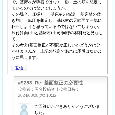
で、基床材が砕石ではなく、砂、土の類を想定し
ているのではないでしょうか。
その場合、床掘り → 基床材の布設 →基床材の敷
き均し・転圧を想定し、基床材の天端面で一気に
転圧しようと思っているのではないでしょうか。
床付け面(土)と基床材(土)が同様の材料だと見なし
て。
その考え(基面整正が不要)が正しいかどうかは分
かりませんが、上記の想定であれば矛盾はないよ
うに思えます。
返信
#9253
Re: 基面整正の必要性
投稿者
匿名投稿者
|
投稿日時
2024/03/28(木) 10:32
匿
ご回答いただきありがとうございま
名
した。