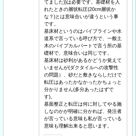
稿
てました))は必要です。基礎材を入
者
れたときの層状転圧(20cm層状か
に
な？)とは意味合いが違うという事
よ
です。
る
基床材というのはパイプラインや水
「
道系で言っている呼び方で、一般土
Re:
基
木のパイプカルバートで言う所の基
面
礎材で、意味合いは同じです。
整
基床材は砂利があるかどうか覚えて
正
いませんが(ダクタイルへの攻撃性
の
の問題）、砂だと敷きならしだけで
必
転圧はあったかなかったかちょっと
要
分かりません(多分あったはずで
性
す)。
」
へ
基面整正と転圧は何に対してやる施
の
しなのかが明確に分かれば、発注者
返
が言っている意味も私が言っている
信
意味も理解出来ると思います。