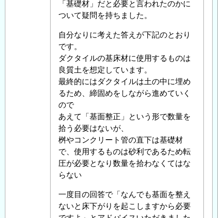
「基礎材」だと必要と言われたのかに
面
ついて疑問を持ちました。
整
正
自分なりに考えた答えが下記のとおり
の
です。
必
ダクタイルの基床材に使用するものは
要
良質土を想定しています。
性
」
最終的にはダクタイルは土の中に埋め
へ
るため、締固めをしながら進めていく
の
ので
返
あえて「基面整正」という形で数量を
信
拾う必要はないが、
桝やコンクリート管の直下は基礎材
で、使用するものは砂利であるため転
圧が必要となり数量を拾わなくてはな
らない
一度目の回答で「なんでも基面を整え
ないと床下がりを起こしますから必要
ですよ」とアドバイスいただきました