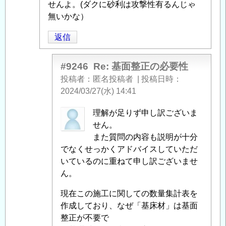
る
せんよ。(ダクに砂利は攻撃性有るんじゃ
「
無いかな）
Re:
基
返信
面
整
正
#9246
Re: 基面整正の必要性
の
投稿者
匿名投稿者
|
投稿日時
必
2024/03/27(水) 14:41
要
匿
理解が足りず申し訳ございま
性
」
名
せん。
へ
投
また質問の内容も説明が十分
の
稿
でなくせっかくアドバイスしていただ
返
者
いているのに重ねて申し訳ございませ
信
に
ん。
よ
現在この施工に関しての数量集計表を
る
作成しており、なぜ「基床材」は基面
「
Re:
整正が不要で
基