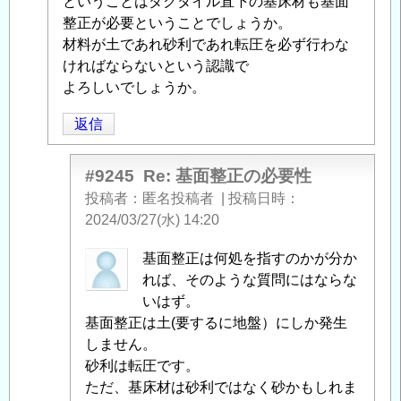
ということはダクタイル直下の基床材も基面
稿
整正が必要ということでしょうか。
者
材料が土であれ砂利であれ転圧を必ず行わな
に
ければならないという認識で
よ
よろしいでしょうか。
る
「
Re:
返信
基
面
#9245
Re: 基面整正の必要性
整
投稿者
匿名投稿者
|
投稿日時
正
2024/03/27(水) 14:20
の
必
匿
基面整正は何処を指すのかが分か
要
名
れば、そのような質問にはならな
性
」
投
いはず。
へ
稿
基面整正は土(要するに地盤）にしか発生
の
者
しません。
返
に
砂利は転圧です。
信
よ
ただ、基床材は砂利ではなく砂かもしれま