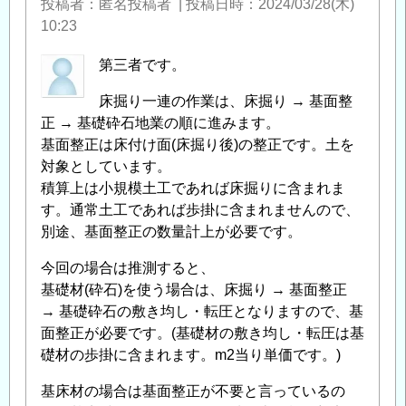
整
投稿者
匿名投稿者
|
投稿日時
2024/03/28(木)
正
10:23
の
第三者です。
必
要
床掘り一連の作業は、床掘り → 基面整
性
」
正 → 基礎砕石地業の順に進みます。
へ
基面整正は床付け面(床掘り後)の整正です。土を
の
対象としています。
返
積算上は小規模土工であれば床掘りに含まれま
信
す。通常土工であれば歩掛に含まれませんので、
別途、基面整正の数量計上が必要です。
今回の場合は推測すると、
基礎材(砕石)を使う場合は、床掘り → 基面整正
→ 基礎砕石の敷き均し・転圧となりますので、基
面整正が必要です。(基礎材の敷き均し・転圧は基
礎材の歩掛に含まれます。m2当り単価です。)
基床材の場合は基面整正が不要と言っているの