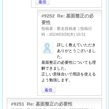
返信
#9252
Re: 基面整正の必
要性
投稿者
匿名投稿者
|
投稿日
時
2024/03/28(木) 10:31
匿
詳しく教えていただき
名
ありがとうございまし
投
た。
稿
基面整正の必要性についても理
者
解できました。
に
正しい意味合いで用語を使える
よ
よう勉強します。
る
返信
「
Re:
基
面
#9251
Re: 基面整正の必要性