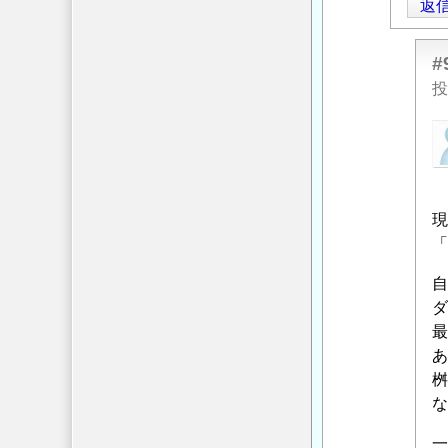
返
に
性
」
よ
へ
る
#
の
「
Re:
投
返
基
信
匿
面
名
整
投
正
稿
の
現
者
必
「
に
要
よ
性
」
自
る
へ
ダ
「
の
最
基
返
あ
面
信
桝
整
な
正
の
一