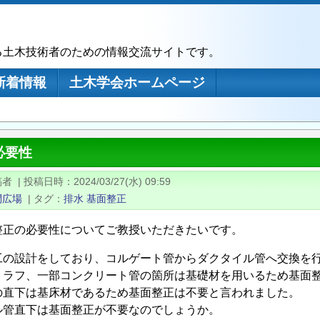
る土木技術者のための情報交流サイトです。
新着情報
土木学会ホームページ
必要性
稿者
|
投稿日時
2024/03/27(水) 09:59
問広場
|
タグ
排水
基面整正
整正の必要性についてご教授いただきたいです。
工の設計をしており、コルゲート管からダクタイル管へ交換を
トラフ、一部コンクリート管の箇所は基礎材を用いるため基面
の直下は基床材であるため基面整正は不要と言われました。
ル管直下は基面整正が不要なのでしょうか。