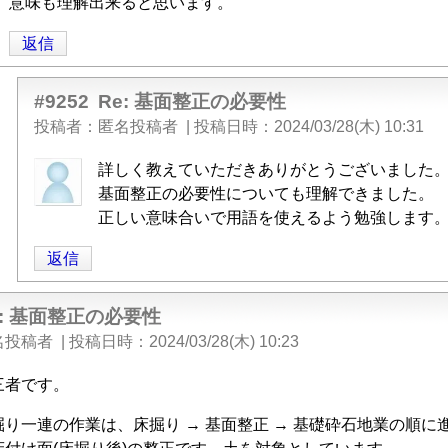
る
意味も理解出来ると思います。
「
Re:
返信
基
面
整
#9252
Re: 基面整正の必要性
正
投稿者
匿名投稿者
|
投稿日時
2024/03/28(木) 10:31
の
匿
詳しく教えていただきありがとうございました
必
名
基面整正の必要性についても理解できました。
要
投
正しい意味合いで用語を使えるよう勉強します
性
」
稿
へ
返信
者
の
に
返
よ
e: 基面整正の必要性
信
る
名投稿者
|
投稿日時
2024/03/28(木) 10:23
「
Re:
三者です。
基
面
掘り一連の作業は、床掘り → 基面整正 → 基礎砕石地業の順に
整