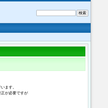
検
索
行います。
整正が必要ですが