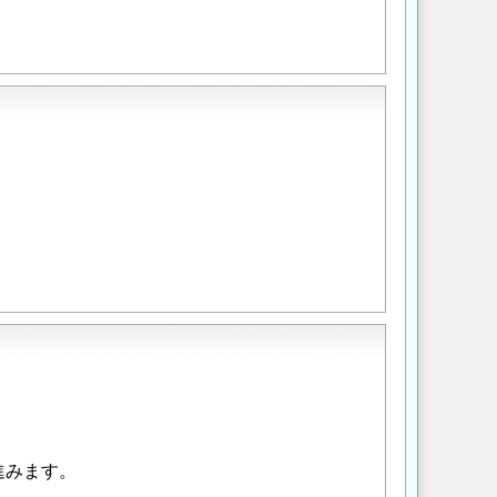
。
。
進みます。