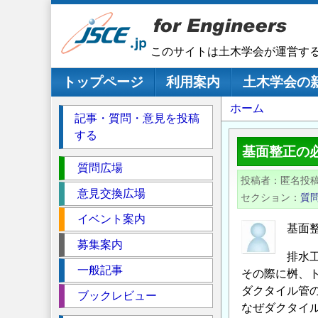
メ
イ
ン
このサイトは土木学会が運営す
コ
ン
メインナビゲーション
トップページ
利用案内
土木学会の
テ
パ
ホーム
ン
記事・質問・意見を投稿
ツ
ン
する
に
く
基面整正の
移
セ
ず
質問広場
動
投稿者
匿名投
ク
意見交換広場
セクション
質
シ
イベント案内
ョ
基面
ン
募集案内
排水
一般記事
その際に桝、
ダクタイル管
ブックレビュー
なぜダクタイ