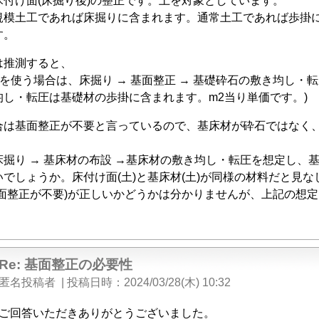
床付け面(床掘り後)の整正です。土を対象としています。
正
規模土工であれば床掘りに含まれます。通常土工であれば歩掛
の
す。
必
要
は推測すると、
性
」
)を使う場合は、床掘り → 基面整正 → 基礎砕石の敷き均し
へ
均し・転圧は基礎材の歩掛に含まれます。m2当り単価です。)
の
合は基面整正が不要と言っているので、基床材が砕石ではなく
返
信
床掘り → 基床材の布設 →基床材の敷き均し・転圧を想定し、
でしょうか。床付け面(土)と基床材(土)が同様の材料だと見な
基面整正が不要)が正しいかどうかは分かりませんが、上記の想
Re: 基面整正の必要性
匿名投稿者
|
投稿日時
2024/03/28(木) 10:32
ご回答いただきありがとうございました。