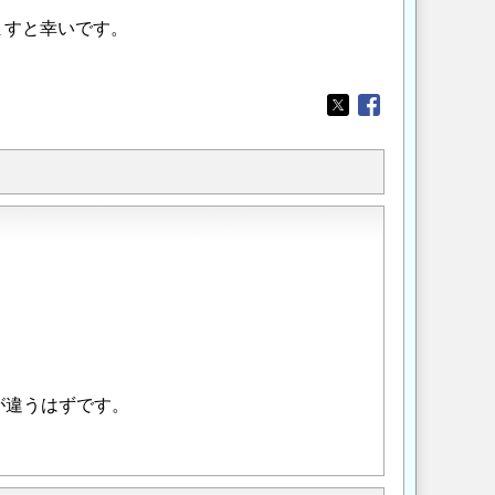
ますと幸いです。
Opens in a new wi
Opens in a new
。
が違うはずです。