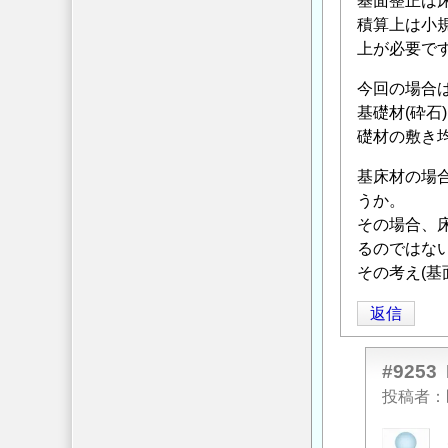
基面整正は
積算上は小
上が必要で
今回の場合
基礎材(砕石
礎材の敷き
基床材の場
うか。
その場合、
るのではない
その考え(
返信
#9253
投稿者
匿