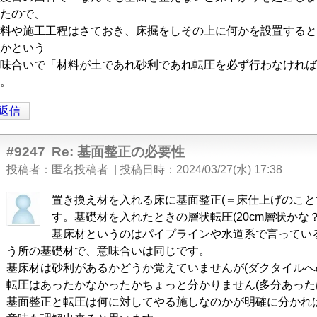
たので、
料や施工工程はさておき、床掘をしその上に何かを設置すると
かという
」
味合いで「材料が土であれ砂利であれ転圧を必ず行わなければ
。
返信
#9247
Re: 基面整正の必要性
投稿者
匿名投稿者
|
投稿日時
2024/03/27(水) 17:38
匿
置き換え材を入れる床に基面整正(＝床仕上げのこと
名
す。基礎材を入れたときの層状転圧(20cm層状かな
投
基床材というのはパイプラインや水道系で言ってい
稿
う所の基礎材で、意味合いは同じです。
者
基床材は砂利があるかどうか覚えていませんが(ダクタイル
に
転圧はあったかなかったかちょっと分かりません(多分あった
よ
基面整正と転圧は何に対してやる施しなのかが明確に分かれ