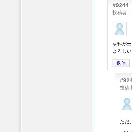
#9244
投稿者
匿
名
投
材料が土
稿
よろしい
者
に
返信
よ
る
#92
「
Re:
投稿
基
面
匿
整
名
正
投
の
稿
ただ
必
者
要