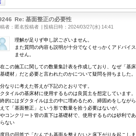
信
9246
Re: 基面整正の必要性
稿者
匿名投稿者
|
投稿日時
2024/03/27(水) 14:41
理解が足りず申し訳ございません。
また質問の内容も説明が十分でなくせっかくアドバイス
ません。
在この施工に関しての数量集計表を作成しており、なぜ「基床
基礎材」だと必要と言われたのかについて疑問を持ちました。
分なりに考えた答えが下記のとおりです。
クタイルの基床材に使用するものは良質土を想定しています。
Re:
終的にはダクタイルは土の中に埋めるため、締固めをしながら
えて「基面整正」という形で数量を拾う必要はないが、
やコンクリート管の直下は基礎材で、使用するものは砂利であ
らない
度目の回答で「なんでも基面を整えないと床下がりを起こしま