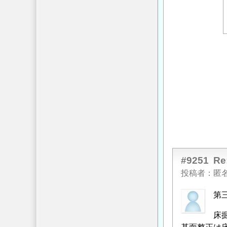
#9251
R
投稿者
匿
第
床