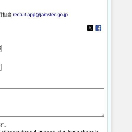
用担当
recruit-app@jamstec.go.jp
Opens in a new wi
Opens in a new
す。
> <code> <ul type> <ol start type> <li> <dl>