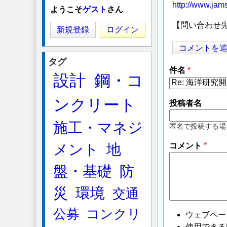
http://www.jams
ようこそ
ゲスト
さん
【問い合わせ
新規登録
ログイン
コメントを
タグ
件名
設計
鋼・コ
ンクリート
投稿者名
施工・マネジ
匿名で投稿する場
コメント
メント
地
盤・基礎
防
災
環境
交通
公募
コンクリ
ウェブペー
使用できるHTMLタ