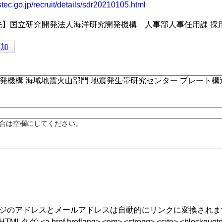
tec.go.jp/recruit/details/sdr20210105.html
先】国立研究開発法人海洋研究開発機構 人事部人事任用課 採
追加
合は空欄にしてください。
ジのアドレスとメールアドレスは自動的にリンクに変換されま
グ: <a href hreflang> <em> <strong> <cite> <blockquote cite