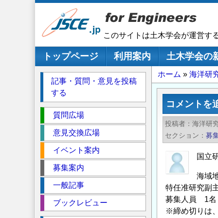
メ
イ
ン
このサイトは土木学会が運営す
コ
ン
メインナビゲーション
トップページ
利用案内
土木学会の
テ
パ
ホーム
海洋研
ン
記事・質問・意見を投稿
ツ
ン
する
に
く
コメントを
移
セ
ず
質問広場
動
投稿者
海洋研
ク
意見交換広場
セクション
募
シ
イベント案内
ョ
国立
ン
募集案内
海域
一般記事
特任准研究副
募集人員 1名
ブックレビュー
※締め切りは、2