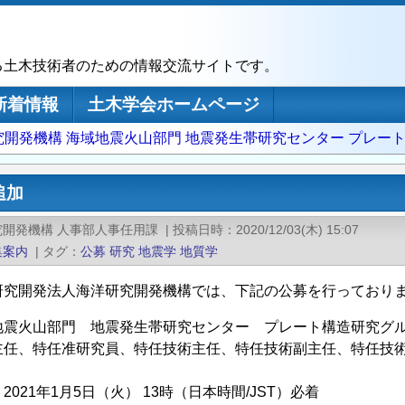
る土木技術者のための情報交流サイトです。
新着情報
土木学会ホームページ
究開発機構 海域地震火山部門 地震発生帯研究センター プレー
追加
究開発機構 人事部人事任用課
|
投稿日時
2020/12/03(木) 15:07
集案内
|
タグ
公募
研究
地震学
地質学
研究開発法人海洋研究開発機構では、下記の公募を行っており
地震火山部門 地震発生帯研究センター プレート構造研究グ
主任、特任准研究員、特任技術主任、特任技術副主任、特任技
021年1月5日（火） 13時（日本時間/JST）必着