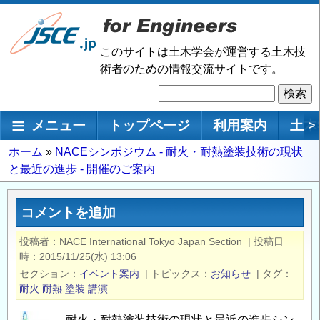
メ
イ
ン
このサイトは土木学会が運営する土木技
コ
術者のための情報交流サイトです。
ン
検
テ
索
ン
メインナビゲーション
メニュー
トップページ
利用案内
土木
>
ツ
に
パ
ホーム
NACEシンポジウム - 耐火・耐熱塗装技術の現状
移
と最近の進歩 - 開催のご案内
ン
動
く
ず
コメントを追加
投稿者
NACE International Tokyo Japan Section
|
投稿日
時
2015/11/25(水) 13:06
セクション
イベント案内
|
トピックス
お知らせ
|
タグ
耐火
耐熱
塗装
講演
耐火・耐熱塗装技術の現状と最近の進歩シン