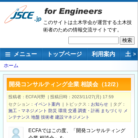
メ
イ
ン
このサイトは土木学会が運営する土木技
コ
術者のための情報交流サイトです。
ン
検
テ
索
ン
メインナビゲーション
メニュー
トップページ
利用案内
土木
>
ツ
に
パ
ホーム
移
ン
動
く
開発コンサルティング企業 相談会（12/2）
ず
投稿者
ECFA河野
|
投稿日時
2023/11/27(月) 17:59
セクション
イベント案内
|
トピックス
お知らせ
|
タグ
施工・マネジメント
防災
環境
交通
調査・計画
まちづくり
メ
ンテナンス
地盤
技術者
建設マネジメント
ECFAではこの度、「開発コンサルティング
企業 相談会」を