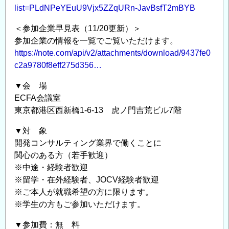
list=PLdNPeYEuU9Vjx5ZZqURn-JavBsfT2mBYB
＜参加企業早見表（11/20更新）＞
参加企業の情報を一覧でご覧いただけます。
https://note.com/api/v2/attachments/download/9437fe0
c2a9780f8eff275d356…
▼会 場
ECFA会議室
東京都港区西新橋1-6-13 虎ノ門吉荒ビル7階
▼対 象
開発コンサルティング業界で働くことに
関心のある方（若手歓迎）
※中途・経験者歓迎
※留学・在外経験者、JOCV経験者歓迎
※ご本人が就職希望の方に限ります。
※学生の方もご参加いただけます。
▼参加費：無 料