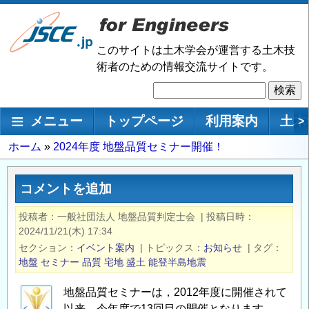
メ
イ
ン
このサイトは土木学会が運営する土木技
コ
術者のための情報交流サイトです。
ン
検
テ
索
ン
メインナビゲーション
メニュー
トップページ
利用案内
土木
>
ツ
に
パ
ホーム
2024年度 地盤品質セミナー開催！
移
ン
動
く
コメントを追加
ず
投稿者
一般社団法人 地盤品質判定士会
|
投稿日時
2024/11/21(木) 17:34
セクション
イベント案内
|
トピックス
お知らせ
|
タグ
地盤
セミナー
品質
宅地
盛土
能登半島地震
地盤品質セミナーは，2012年度に開催されて
以来，今年度で13回目の開催となります。