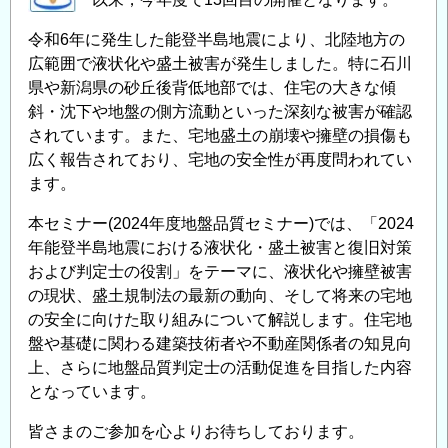
令和6年に発生した能登半島地震により、北陸地方の
広範囲で液状化や盛土被害が発生しました。特に石川
県や新潟県の砂丘後背低地部では、住宅の大きな傾
斜・沈下や地盤の側方流動といった深刻な被害が確認
されています。また、宅地盛土の崩壊や擁壁の損傷も
広く報告されており、宅地の安全性が再度問われてい
ます。
本セミナー(2024年度地盤品質セミナー)では、「2024
年能登半島地震における液状化・盛土被害と復旧対策
および判定士の役割」をテーマに、液状化や擁壁被害
の現状、盛土規制法の最新の動向、そして将来の宅地
の安全に向けた取り組みについて解説します。住宅地
盤や基礎に関わる建築技術者や不動産関係者の知見向
上、さらに地盤品質判定士の活動促進を目指した内容
となっています。
皆さまのご参加を心よりお待ちしております。