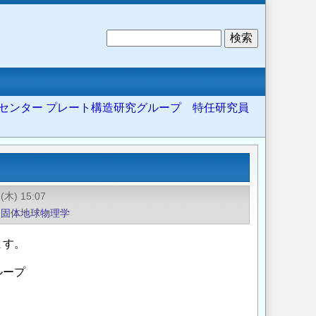
検
索
センター プレート構造研究グループ 特任研究員
1(木) 15:07
固体地球物理学
ます。
ループ