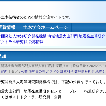
る土木技術者のための情報交流サイトです。
新着情報
土木学会ホームページ
究開発法人海洋研究開発機構 海域地震火山部門 地震発生帯研究
クトラル研究員 公募情報
追加
開発機構 管理部門人事部人事任用課 採用担当
|
投稿日時
2025/08/2
集案内
|
タグ
公募
研究員公募
ポスドク
計算科学
数理情報科学
地震学
研究開発法人海洋研究開発機構では、下記の公募を行っており
地震火山部門 地震発生帯研究センター プレート構造研究グ
しくはポストドクトラル研究員 公募