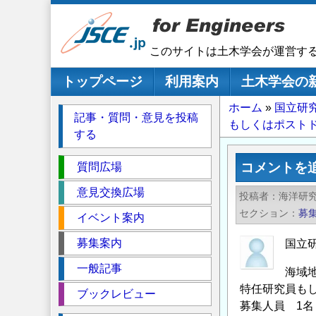
メ
イ
ン
このサイトは土木学会が運営す
コ
ン
メインナビゲーション
トップページ
利用案内
土木学会の
テ
パ
ホーム
国立研
ン
記事・質問・意見を投稿
もしくはポストド
ツ
ン
する
に
く
移
セ
ず
コメントを
質問広場
動
ク
意見交換広場
投稿者
海洋研究
シ
セクション
募
イベント案内
ョ
ン
募集案内
国立
一般記事
海域
特任研究員も
ブックレビュー
募集人員 1名