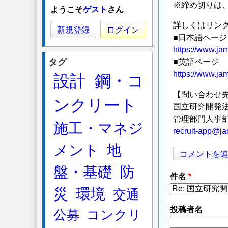
※締め切りは、2
ようこそ
ゲスト
さん
詳しくはリン
新規登録
ログイン
■日本語ページ
https://www.jam
タグ
■英語ページ
https://www.jam
設計
鋼・コ
【問い合わせ
ンクリート
国立研究開発
管理部門人事部
施工・マネジ
recruit-app@ja
メント
地
コメントを
盤・基礎
防
件名
災
環境
交通
投稿者名
公募
コンクリ