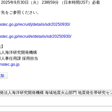
025年9月30日（火） 23時59分 （日本時間/JST）必着
ク先をご参照ください。
stec.go.jp/recruit/j/details/sdr20250930/
stec.go.jp/recruit/e/details/sdr20250930/
先】
法人海洋研究開発機構
人事任用課 採用担当
mstec.go.jp
追加