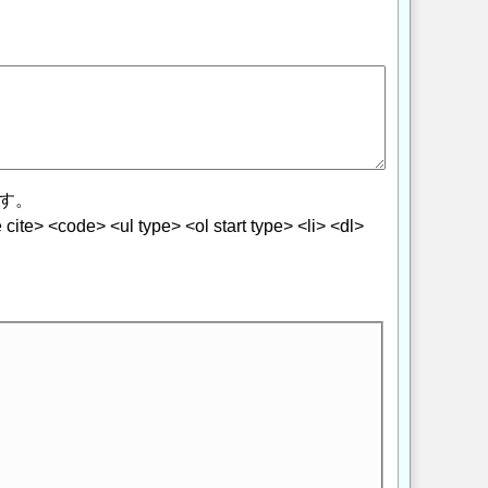
す。
> <code> <ul type> <ol start type> <li> <dl>