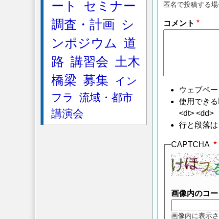
ート
セミナー
匿名で投稿する場
調査・計画
シ
コメント
ンポジウム
道
路
講習会
土木
橋梁
募集
イン
ウェブペー
フラ
流域・都市
使用できるHTMLタ
講演会
<dt> <dd>
行と段落は
CAPTCHA
画像内のコー
画像内に表示さ