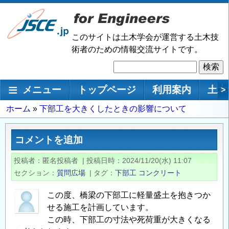
メ
イ
ン
このサイトは土木学会が運営する土木技
コ
術者のための情報交流サイトです。
ン
検
テ
索
ン
メインナビゲーション
メニュー
トップページ
利用案内
土木
>
ツ
に
パ
ホーム
下部工を大きくしたときの影響について
移
ン
動
く
コメントを追加
ず
投稿者
匿名投稿者
|
投稿日時
2024/11/20(水) 11:07
セクション
質問広場
|
タグ
下部工
コンクリート
この度、橋梁の下部工に軽量盛土を抱きつか
せる施工を計画しています。
この時、下部工の寸法や死荷重が大きくなる