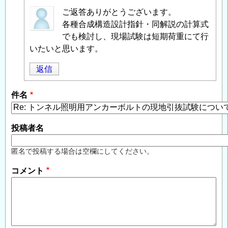
匿
ご返答ありがとうございます。
名
各種合成構造設計指針・同解説の計算式
投
でも検討し、現場試験は短期荷重にて行
稿
いたいと思います。
者
返信
に
よ
件名
る
「
Re:
ト
投稿者名
ン
ネ
匿名で投稿する場合は空欄にしてください。
ル
コメント
照
明
用
ア
ン