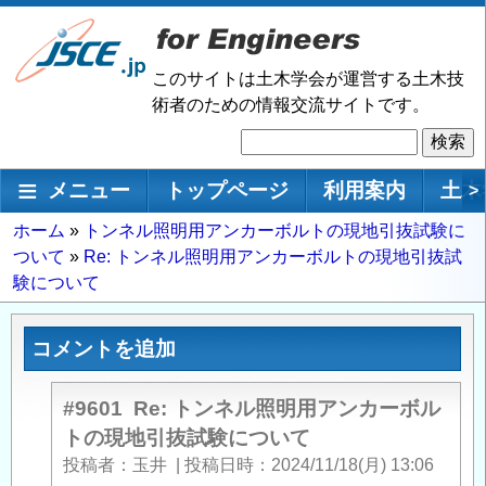
メ
イ
ン
このサイトは土木学会が運営する土木技
コ
術者のための情報交流サイトです。
ン
検
テ
索
ン
メインナビゲーション
メニュー
トップページ
利用案内
土木
>
ツ
に
パ
ホーム
トンネル照明用アンカーボルトの現地引抜試験に
移
ついて
Re: トンネル照明用アンカーボルトの現地引抜試
ン
動
験について
く
ず
コメントを追加
#9601
Re: トンネル照明用アンカーボル
トの現地引抜試験について
投稿者
玉井
|
投稿日時
2024/11/18(月) 13:06