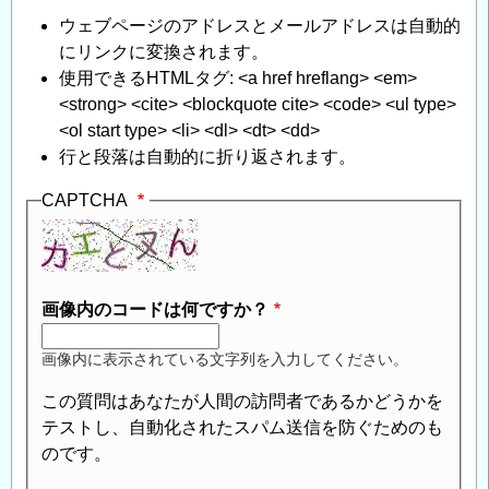
カ
ウェブページのアドレスとメールアドレスは自動的
ー
にリンクに変換されます。
ボ
使用できるHTMLタグ: <a href hreflang> <em>
ル
<strong> <cite> <blockquote cite> <code> <ul type>
ト
<ol start type> <li> <dl> <dt> <dd>
の
行と段落は自動的に折り返されます。
現
地
CAPTCHA
引
抜
試
験
画像内のコードは何ですか？
に
つ
画像内に表示されている文字列を入力してください。
い
て
」
この質問はあなたが人間の訪問者であるかどうかを
へ
テストし、自動化されたスパム送信を防ぐためのも
の
のです。
返