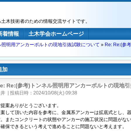
る土木技術者のための情報交流サイトです。
新着情報
土木学会ホームページ
ル照明用アンカーボルトの現地引抜試験について
Re: Re
追加
Re: Re:(参考)トンネル照明用アンカーボルトの現地
玉井
|
投稿日時
2024/10/08(火) 09:38
ご提案ありがとうございます。
提案して頂いた内容を参考に、金属系アンカーは拡底式とし、器
置。またコンクリートの状態やアンカーの施工状況に問題がな
を確保できるという考えで進めることに問題ないと考えます。