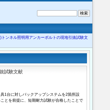
検
索
:(参考)トンネル照明用アンカーボルトの現地引抜試験文
引抜試験文献
具1台に対しバックアップシステムを2箇所設
いことを前提に、短期耐力試験が合格したことで