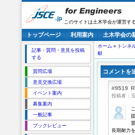
メ
イ
ン
このサイトは土木学会が運営す
コ
ン
メインナビゲーション
トップページ
利用案内
土木学会の
テ
パ
ホーム
トンネ
ン
記事・質問・意見を投稿
献
ツ
ン
する
に
く
移
セ
ず
コメントを
質問広場
動
ク
意見交換広場
シ
#9519
イベント案内
ョ
投稿者
ン
募集案内
中
一般記事
筋
智
ブックレビュー
之
長期耐力