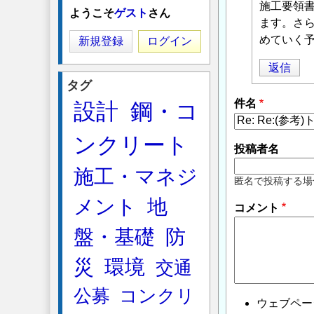
に
施工要領
ようこそ
ゲスト
さん
よ
ます。さ
る
めていく
新規登録
ログイン
「
Re:
返信
(参
タグ
考)
件名
設計
鋼・コ
ト
ン
ンクリート
ネ
投稿者名
ル
施工・マネジ
照
匿名で投稿する場
明
メント
地
コメント
用
ア
盤・基礎
防
ン
カ
災
環境
交通
ー
公募
コンクリ
ボ
ウェブペー
ル