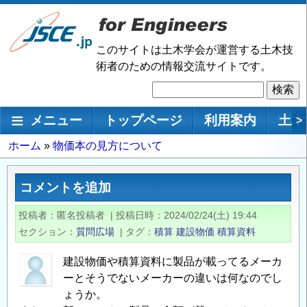
メ
イ
ン
このサイトは土木学会が運営する土木技
コ
術者のための情報交流サイトです。
ン
検
テ
索
ン
メインナビゲーション
メニュー
トップページ
利用案内
土木
>
ツ
に
パ
ホーム
物価本の見方について
移
ン
動
く
コメントを追加
ず
投稿者
匿名投稿者
|
投稿日時
2024/02/24(土) 19:44
セクション
質問広場
|
タグ
積算
建設物価
積算資料
建設物価や積算資料に製品が載ってるメーカ
ーとそうでないメーカーの違いは何なのでし
ょうか。