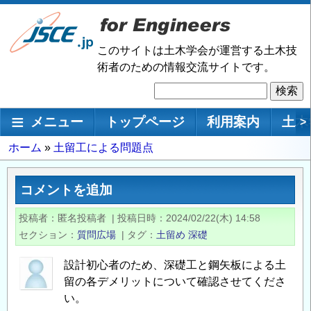
メ
イ
ン
このサイトは土木学会が運営する土木技
コ
術者のための情報交流サイトです。
ン
検
テ
索
ン
メインナビゲーション
メニュー
トップページ
利用案内
土木
>
ツ
に
パ
ホーム
土留工による問題点
移
ン
動
く
コメントを追加
ず
投稿者
匿名投稿者
|
投稿日時
2024/02/22(木) 14:58
セクション
質問広場
|
タグ
土留め
深礎
設計初心者のため、深礎工と鋼矢板による土
留の各デメリットについて確認させてくださ
い。