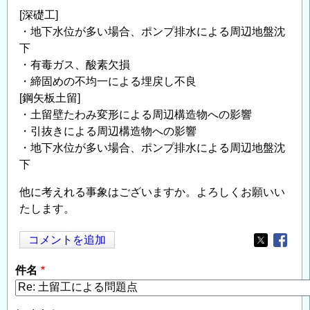
[深礎工]
・地下水位が多い場合、ポンプ排水による周辺地盤沈
下
・有毒ガス、酸素欠損
・締固めの不均一による埋戻し不良
[鋼矢板土留]
・土留壁たわみ変形による周辺構造物への影響
・引抜きによる周辺構造物への影響
・地下水位が多い場合、ポンプ排水による周辺地盤沈
下
他に考えれる事象はございますか。よろしくお願いい
たします。
コメントを追加
Opens in
Opens
件名