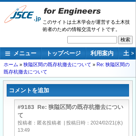
メ
イ
ン
このサイトは土木学会が運営する土木技
コ
術者のための情報交流サイトです。
ン
検
テ
索
ン
メインナビゲーション
メニュー
トップページ
利用案内
土木
>
ツ
に
パ
ホーム
狭隘区間の既存杭撤去について
Re: 狭隘区間の
移
既存杭撤去について
ン
動
く
ず
コメントを追加
#9183
Re: 狭隘区間の既存杭撤去につい
て
投稿者
匿名投稿者
|
投稿日時
2024/02/21(水)
13:49