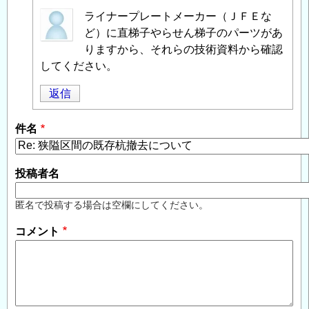
匿
ライナープレートメーカー（ＪＦＥな
名
ど）に直梯子やらせん梯子のパーツがあ
投
りますから、それらの技術資料から確認
稿
してください。
者
返信
に
よ
件名
る
「
Re:
狭
投稿者名
隘
区
匿名で投稿する場合は空欄にしてください。
間
コメント
の
既
存
杭
撤