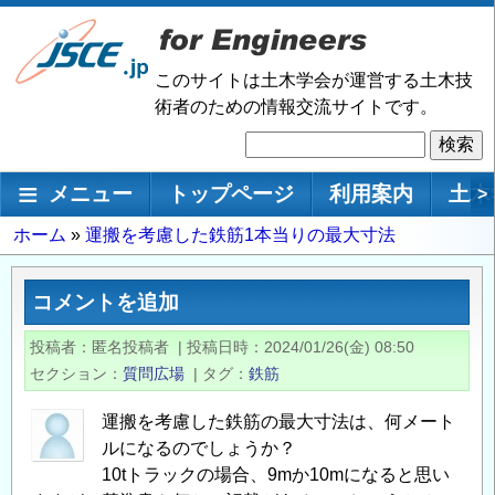
メ
イ
ン
このサイトは土木学会が運営する土木技
コ
術者のための情報交流サイトです。
ン
検
テ
索
ン
メインナビゲーション
メニュー
トップページ
利用案内
土木
>
ツ
に
パ
ホーム
運搬を考慮した鉄筋1本当りの最大寸法
移
ン
動
く
コメントを追加
ず
投稿者
匿名投稿者
|
投稿日時
2024/01/26(金) 08:50
セクション
質問広場
|
タグ
鉄筋
運搬を考慮した鉄筋の最大寸法は、何メート
ルになるのでしょうか？
10tトラックの場合、9mか10mになると思い