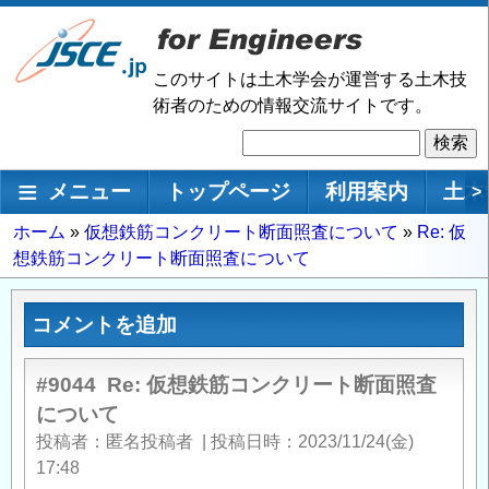
メ
イ
ン
このサイトは土木学会が運営する土木技
コ
術者のための情報交流サイトです。
ン
検
テ
索
ン
メインナビゲーション
メニュー
トップページ
利用案内
土木
>
ツ
に
パ
ホーム
仮想鉄筋コンクリート断面照査について
Re: 仮
移
想鉄筋コンクリート断面照査について
ン
動
く
ず
コメントを追加
#9044
Re: 仮想鉄筋コンクリート断面照査
について
投稿者
匿名投稿者
|
投稿日時
2023/11/24(金)
17:48