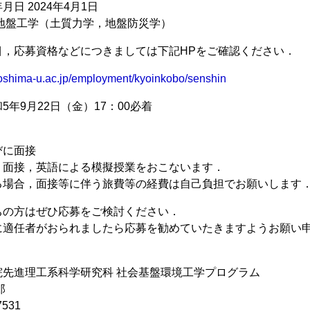
日 2024年4月1日
地盤工学（土質力学，地盤防災学）
目，応募資格などにつきましては下記HPをご確認ください．
roshima-u.ac.jp/employment/kyoinkobo/senshin
5年9月22日（金）17：00必着
びに面接
，面接，英語による模擬授業をおこないます．
る場合，面接等に伴う旅費等の経費は自己負担でお願いします
ちの方はぜひ応募をご検討ください．
に適任者がおられましたら応募を勧めていたきますようお願い
院先進理工系科学研究科 社会基盤環境工学プログラム
郎
7531