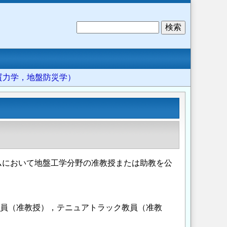
検
索
質力学，地盤防災学）
ムにおいて地盤工学分野の准教授または助教を公
教員（准教授），テニュアトラック教員（准教