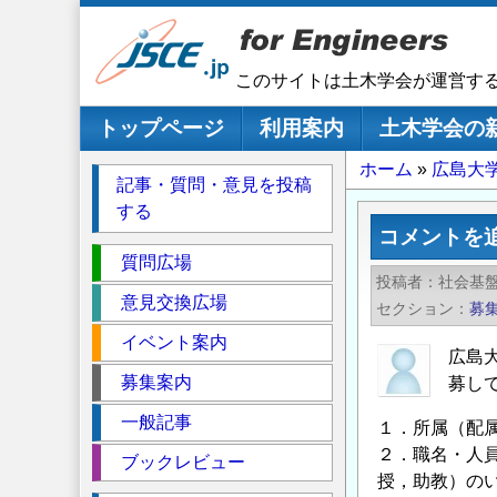
メ
イ
ン
このサイトは土木学会が運営す
コ
ン
メインナビゲーション
トップページ
利用案内
土木学会の
テ
パ
ホーム
広島大
ン
記事・質問・意見を投稿
ツ
ン
する
に
く
コメントを
移
セ
ず
質問広場
動
投稿者
社会基
ク
意見交換広場
セクション
募
シ
イベント案内
ョ
広島
ン
募集案内
募し
一般記事
１．所属（配
２．職名・人員
ブックレビュー
授，助教）の