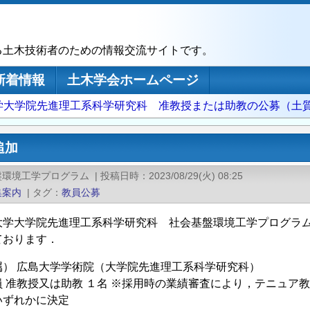
る土木技術者のための情報交流サイトです。
新着情報
土木学会ホームページ
学大学院先進理工系科学研究科 准教授または助教の公募（土
追加
盤環境工学プログラム
|
投稿日時
2023/08/29(火) 08:25
集案内
|
タグ
教員公募
大学大学院先進理工系科学研究科 社会基盤環境工学プログラ
ております．
属） 広島大学学術院（大学院先進理工系科学研究科）
 准教授又は助教 １名 ※採用時の業績審査により，テニュア
いずれかに決定