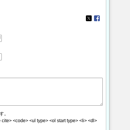
Opens in a new wi
Opens in a new
す。
> <code> <ul type> <ol start type> <li> <dl>