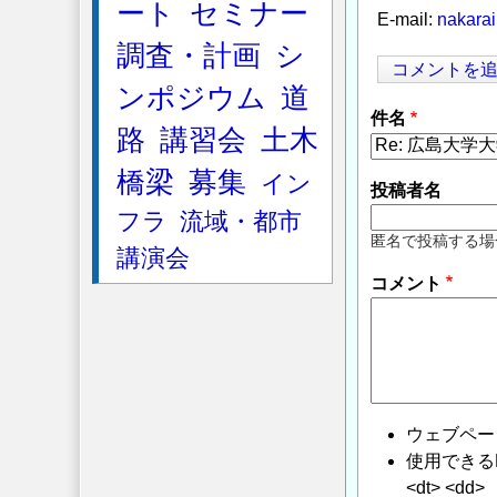
ート
セミナー
E-mail:
nakarai
調査・計画
シ
コメントを
ンポジウム
道
件名
路
講習会
土木
橋梁
募集
イン
投稿者名
フラ
流域・都市
匿名で投稿する場
講演会
コメント
ウェブペー
使用できるHTMLタ
<dt> <dd>