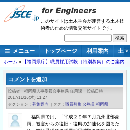
メ
イ
ン
このサイトは土木学会が運営する土木技
コ
術者のための情報交流サイトです。
ン
検
テ
索
ン
メインナビゲーション
メニュー
トップページ
利用案内
土木
>
ツ
に
パ
ホーム
【福岡県庁】職員採用試験（特別募集）のご案内
移
ン
動
く
コメントを追加
ず
投稿者
福岡県人事委員会事務局 任用課
|
投稿日時
2017/11/16(木) 11:27
セクション
募集案内
|
タグ
職員募集
公務員
福岡県
福岡県では、「平成２９年７月九州北部豪
雨」被害からの復旧・復興の加速化を図るた