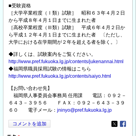
■受験資格
［大学卒業程度（Ⅰ類）試験］ 昭和６３年４月２日
から平成８年４月１日までに生まれた者
［高校卒業程度（Ⅲ類）試験］ 平成６年４月２日か
ら平成１２年４月１日までに生まれた者 〔ただし、
大学における在学期間が２年を超える者を除く。〕
◆詳しくは、試験案内をご覧ください。
http://www.pref.fukuoka.lg.jp/contents/jukenannai.html
◆福岡県職員採用試験の情報はこちら
http://www.pref.fukuoka.lg.jp/contents/saiyo.html
【お問い合わせ先】
福岡県人事委員会事務局 任用課 電話：０９２－
６４３－３９５６ ＦＡＸ：０９２－６４３－３９
６０ 電子メール：
jninyo@pref.fukuoka.lg.jp
コメントを追加
Opens in
Opens