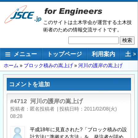
メ
イ
ン
このサイトは土木学会が運営する土木技
コ
術者のための情報交流サイトです。
ン
検
テ
索
ン
メインナビゲーション
メニュー
トップページ
利用案内
土木
>
ツ
に
パ
ホーム
ブロック積みの嵩上げ
河川の護岸の嵩上げ
移
ン
動
く
コメントを追加
ず
#4712
河川の護岸の嵩上げ
投稿者
匿名投稿者
|
投稿日時
2011/02/08(火)
08:28
平成18年に見直された?「ブロック積みの設
計方法に準拠する方法」を、発注者が認め