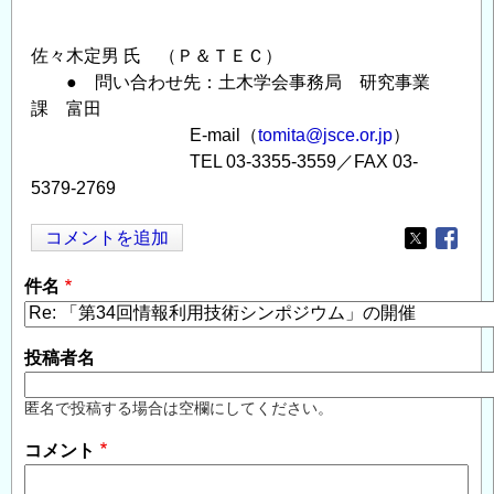
佐々木定男 氏 （Ｐ＆ＴＥＣ）
● 問い合わせ先：土木学会事務局 研究事業
課 富田
E-mail（
tomita@jsce.or.jp
）
TEL 03-3355-3559／FAX 03-
5379-2769
コメントを追加
Opens in
Opens
件名
投稿者名
匿名で投稿する場合は空欄にしてください。
コメント