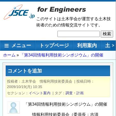
メ
イ
ン
このサイトは土木学会が運営する土木技
コ
術者のための情報交流サイトです。
ン
検
テ
索
ン
メインナビゲーション
メニュー
トップページ
利用案内
土木
>
ツ
に
パ
ホーム
「第34回情報利用技術シンポジウム」の開催
移
ン
動
く
コメントを追加
ず
投稿者
土木学会 情報利用技術委員会
|
投稿日時
2009/10/19(月) 10:35
セクション
イベント案内
|
タグ
調査・計画
「第34回情報利用技術シンポジウム」の開催
情報利用技術委員会（委員長：吉清