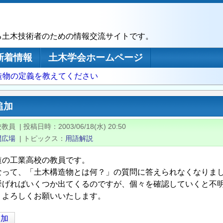
る土木技術者のための情報交流サイトです。
新着情報
土木学会ホームページ
造物の定義を教えてください
追加
校教員
|
投稿日時
2003/06/18(水) 20:50
問広場
|
トピックス
用語解説
道の工業高校の教員です。
なって、「土木構造物とは何？」の質問に答えられなくなりま
挙げればいくつか出てくるのですが、個々を確認していくと不
、よろしくお願いいたします。
追加