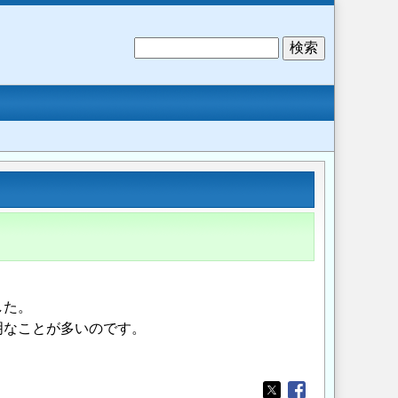
検
索
した。
明なことが多いのです。