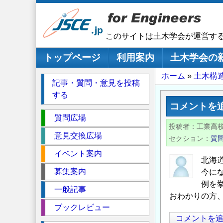
メ
イ
ン
このサイトは土木学会が運営す
コ
ン
メインナビゲーション
トップページ
利用案内
土木学会の
テ
パ
ホーム
土木構
ン
記事・質問・意見を投稿
ツ
ン
する
に
く
コメントを
移
セ
ず
質問広場
動
投稿者
工業高
ク
意見交換広場
セクション
質
シ
イベント案内
ョ
北海
ン
募集案内
今に
例を
一般記事
おわかりの方
ブックレビュー
コメントを