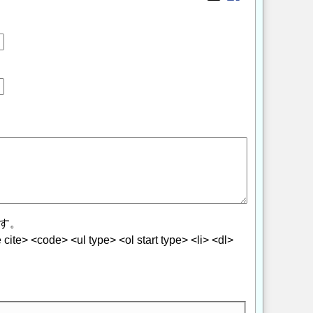
Opens in a new wi
Opens in a new
す。
> <code> <ul type> <ol start type> <li> <dl>