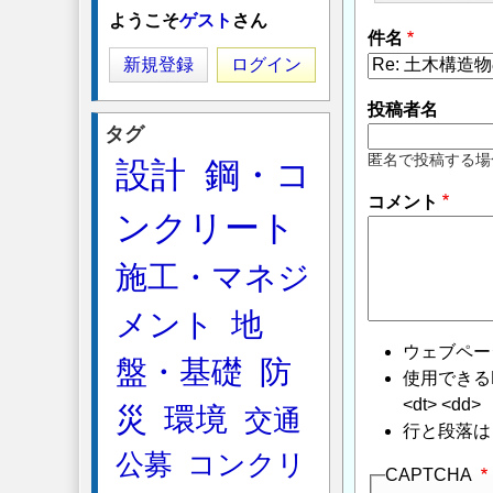
ようこそ
ゲスト
さん
件名
新規登録
ログイン
投稿者名
タグ
匿名で投稿する場
設計
鋼・コ
コメント
ンクリート
施工・マネジ
メント
地
ウェブペー
盤・基礎
防
使用できるHTMLタ
<dt> <dd>
災
環境
交通
行と段落は
公募
コンクリ
CAPTCHA