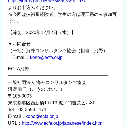
https://forms.gle/xrH3tP3M9QG5KTdz7
よりお申込みください。
※今回は技術系経験者、学生の方は理工系のみ参加可
です。
【締切：2020年12月2日（水）】
▼お問合せ：
（一社）海外コンサルタンツ協会（担当：河野）
E-mail：
kono@ecfa.or.jp
ECFA河野
━━━━━━━━━━━━━━━━━━━━━━
一般社団法人 海外コンサルタンツ協会
河野 敬子（こうの けいこ）
〒105-0003
東京都港区西新橋1-6-13 虎ノ門吉荒ビル8F
Tel：03-3593-1171
E-mail：
kono@ecfa.or.jp
URL：
http://www.ecfa.or.jp/japanese/index.html