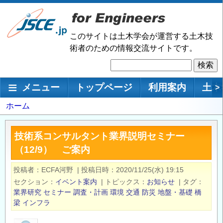
メ
イ
ン
このサイトは土木学会が運営する土木技
コ
術者のための情報交流サイトです。
ン
検
テ
索
ン
メインナビゲーション
メニュー
トップページ
利用案内
土木
>
ツ
に
パ
ホーム
移
ン
動
く
技術系コンサルタント業界説明セミナー
ず
（12/9） ご案内
投稿者
ECFA河野
|
投稿日時
2020/11/25(水) 19:15
セクション
イベント案内
|
トピックス
お知らせ
|
タグ
業界研究
セミナー
調査・計画
環境
交通
防災
地盤・基礎
橋
梁
インフラ