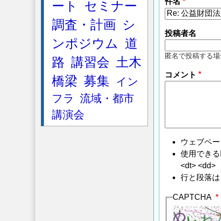
件名
ート
セミナー
調査・計画
シ
投稿者名
ンポジウム
道
匿名で投稿する場
路
講習会
土木
コメント
橋梁
募集
イン
フラ
流域・都市
講演会
ウェブペー
使用できるHTMLタ
<dt> <dd>
行と段落は
CAPTCHA