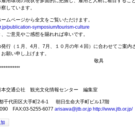
る雇用環境の現状を多面的に把握し、雇用と人材に着目するこ
考察しています。
ホームページから全文をご覧いただけます。
or.jp/publication-symposium/tourism-culture
き、ご意見やご感想を賜れれば幸いです。
の発行（１月、4月、7月、１０月の年４回）に合わせてご案内
くお願い申し上げます。
敬具
***********
日本交通公社 観光文化情報センター 編集室
 東京都千代田区大手町2-6-1 朝日生命大手町ビル17階
6090 FAX:03-5255-6077
arisawa@jtb.or.jp
http://www.jtb.or.jp/
追加