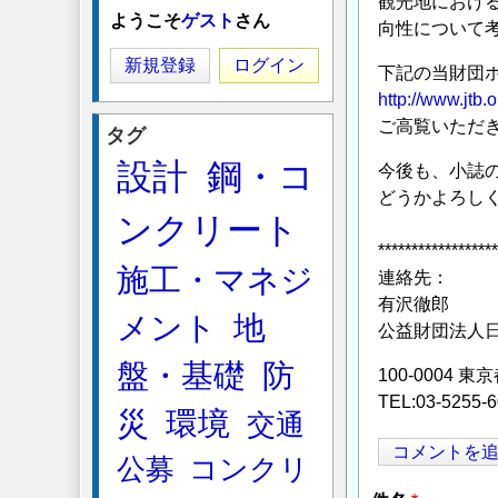
観光地におけ
ようこそ
ゲスト
さん
向性について
新規登録
ログイン
下記の当財団
http://www.jtb.
ご高覧いただ
タグ
設計
鋼・コ
今後も、小誌
どうかよろし
ンクリート
******************
施工・マネジ
連絡先：
有沢徹郎
メント
地
公益財団法人
盤・基礎
防
100-0004
TEL:03-5255-
災
環境
交通
コメントを
公募
コンクリ