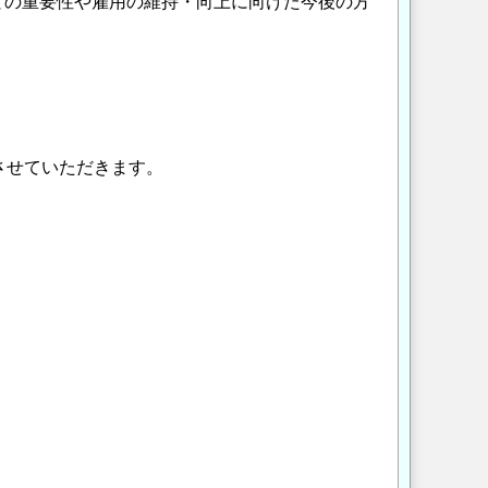
との重要性や雇用の維持・向上に向けた今後の方
させていただきます。
Opens in a new wi
Opens in a new