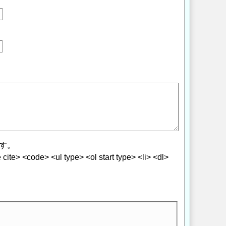
す。
> <code> <ul type> <ol start type> <li> <dl>