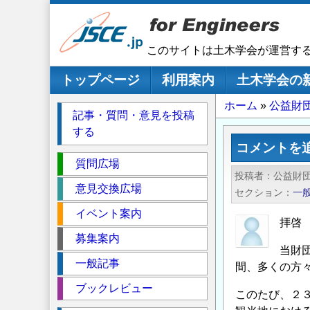
メ
イ
ン
このサイトは土木学会が運営す
コ
ン
メインナビゲーション
トップページ
利用案内
土木学会の
テ
パ
ホーム
公益財
ン
記事・質問・意見を投稿
ツ
ン
する
に
く
コメントを
移
セ
ず
質問広場
動
投稿者
公益財
ク
意見交換広場
セクション
一
シ
イベント案内
ョ
拝啓
ン
募集案内
当財
一般記事
間、多くの方
ブックレビュー
このたび、２