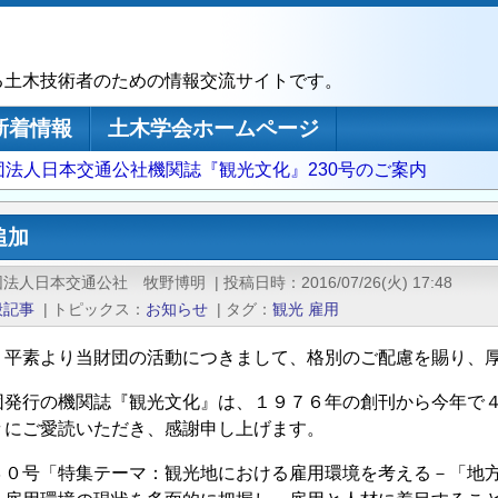
る土木技術者のための情報交流サイトです。
新着情報
土木学会ホームページ
団法人日本交通公社機関誌『観光文化』230号のご案内
追加
団法人日本交通公社 牧野博明
|
投稿日時
2016/07/26(火) 17:48
般記事
|
トピックス
お知らせ
|
タグ
観光
雇用
 平素より当財団の活動につきまして、格別のご配慮を賜り、
団発行の機関誌『観光文化』は、１９７６年の創刊から今年で
々にご愛読いただき、感謝申し上げます。
３０号「特集テーマ：観光地における雇用環境を考える－「地