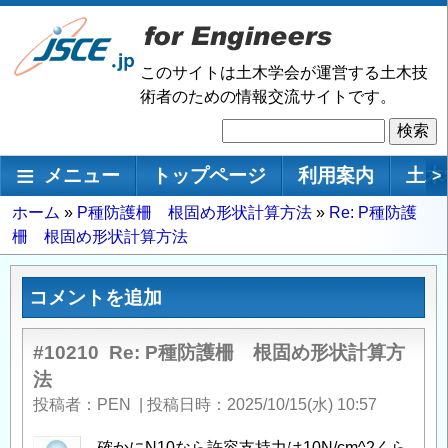
メ
イ
ン
このサイトは土木学会が運営する土木技
コ
術者のための情報交流サイトです。
ン
検
テ
索
ン
メインナビゲーション
メニュー
トップページ
利用案内
土木
>
ツ
に
パ
ホーム
P種防護柵 根固め形状計算方法
Re: P種防護
移
柵 根固め形状計算方法
ン
動
く
ず
コメントを追加
#10210
Re: P種防護柵 根固め形状計算方
法
投稿者
PEN
|
投稿日時
2025/10/15(水) 10:57
確かにN10なら許容支持力は10N/cm^2くら