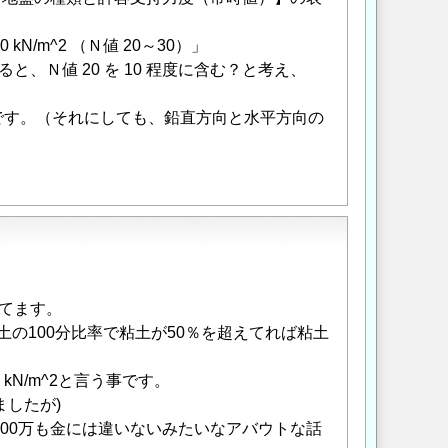
/m^2 （Ｎ値 20～30）」
Ｎ値 20 を 10 程度に含む？と考え、
です。（それにしても、鉛直方向と水平方向の
ってます。
の100分比率で粘土が50％を超えてれば粘土
kN/m^2と言う事です。
ましたが)
1000万も金には違いないみたいなアバウトな話