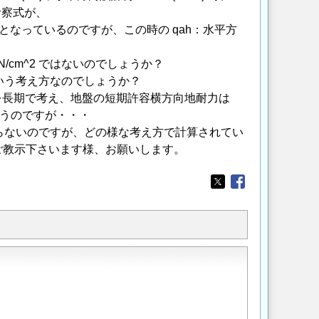
考察式が、
qah×B) となっているのですが、この時の qah：水平方
N/cm^2 ではないのでしょうか？
という考え方なのでしょうか？
 を長期で考え、地盤の短期許容横方向地耐力は
様に思うのですが・・・
はならないのですが、どの様な考え方で計算されてい
ご教示下さいます様、お願いします。
Opens in a new wi
Opens in a new