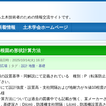
る土木技術者のための情報交流サイトです。
新着情報
土木学会ホームページ
 根固め形状計算方法
稿日時
2025/10/14(火) 16:37
問広場
|
タグ
設計
地盤・基礎
の設置基準・同解説にて定義されている 種別：P（転落防止柵）
下さい。
準にて設計強度・設置高・支柱間隔および地耐力がＮ値10程度の
る様
計算方法については過去の図書中でも記載が無く、某メーカー
)，基礎深さ：D(cm)，防護柵支柱間隔：L(cm)，防護柵設置高さ：