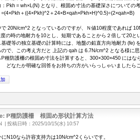
Pkh = wh×L(N) となり、根固め寸法の基礎深さについての
4×Pkh＋((4×Pkh)^2＋24×B×qah×Pkh×H)^0.5)÷(2×
 20N/cm^2 となっているのですが、Ｎ値10程度であれば 10
程度の時の地耐力を10とし、短期であることから２倍して20
基礎等の独立基礎の計算時には、地盤の鉛直方向地耐力 (fe)
考えるので、この考え方だと 上記の qah は 6.7N/cm^2 となる
P種防護柵の根固め寸法を計算すると、300×300×450 に
？ どなたか明確な回答をお持ちの方がいらっしゃいましたら
追加
Re: P種防護柵 根固め形状計算方法
N
|
投稿日時
2025/10/15(水) 10:57
にN10なら許容支持力は10N/cm^2くらいです。