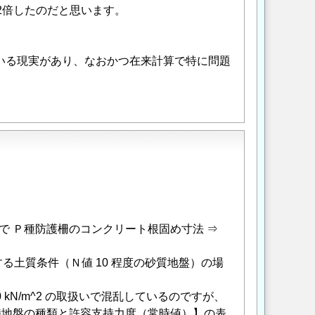
く2倍したのだと思います。
ている現実があり、なおかつ在来計算で特に問題
 Ｐ種防護柵のコンクリート根固め寸法 ⇒
する土質条件（Ｎ値 10 程度の砂質地盤）の場
kN/m^2 の取扱いで混乱しているのですが、
持地盤の種類と許容支持力度（常時値）】の表