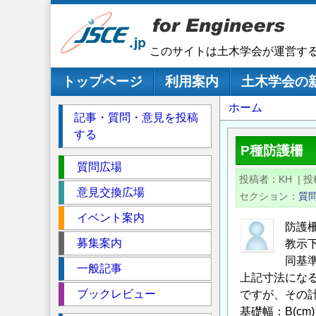
メ
イ
ン
このサイトは土木学会が運営す
コ
ン
メインナビゲーション
トップページ
利用案内
土木学会の
テ
パ
ホーム
ン
記事・質問・意見を投稿
ツ
ン
する
に
く
P種防護柵
移
セ
ず
質問広場
動
投稿者
KH
|
投
ク
意見交換広場
セクション
質
シ
イベント案内
ョ
防護柵
ン
募集案内
教示
同基
一般記事
上記寸法にな
ブックレビュー
ですが、その
基礎幅：B(cm