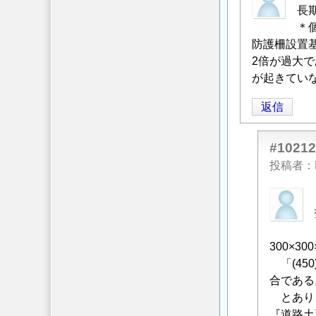
長
＊
防護柵設置
2倍が過大
が起きてい
返信
#10212
投稿者
匿
名
投
稿
300×30
者
「(45
に
合である
よ
とあり、
る
『道路土