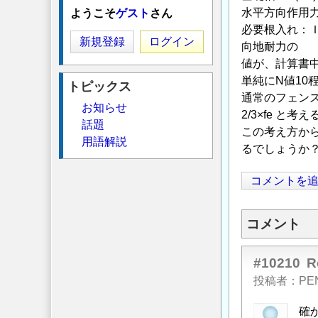
水平方向作用力：
ようこそ
ゲスト
さん
必要根入れ：Ｉ=(
新規登録
ログイン
向地耐力の
値が、計算書中で
単純にN値10
トピックス
通常のフェンス
お知らせ
2/3×fe と
話題
この考え方から
用語解説
るでしょうか
コメントを
コメント
#10210
投稿者
PE
確か