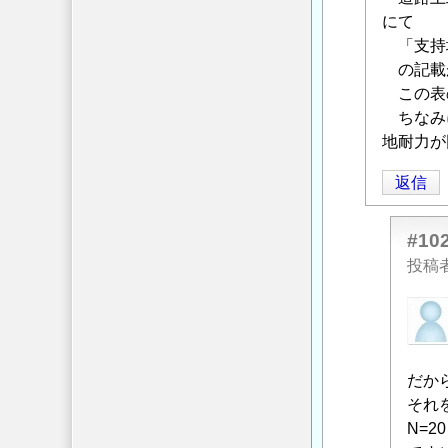
「
にて
Re:
P
「支持地盤
種
の記載が
防
この表
護
ちなみに
柵
地耐力が
根
返信
固
め
形
#10
状
投稿
計
KH
算
に
方
よ
法
」
る
だか
へ
「
それを
Re:
の
P
N=
返