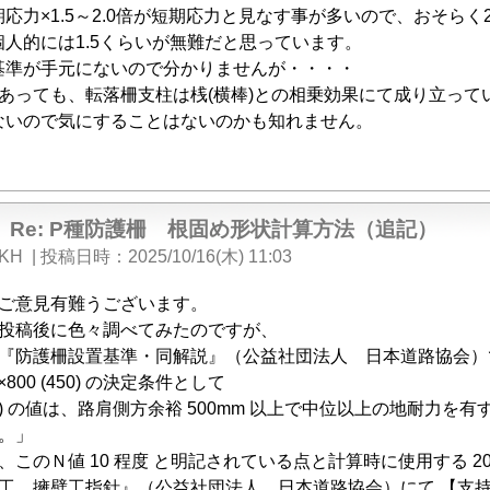
期応力×1.5～2.0倍が短期応力と見なす事が多いので、おそら
個人的には1.5くらいが無難だと思っています。
基準が手元にないので分かりませんが・・・・
であっても、転落柵支柱は桟(横棒)との相乗効果にて成り立っ
ないので気にすることはないのかも知れません。
Re: P種防護柵 根固め形状計算方法（追記）
KH
|
投稿日時
2025/10/16(木) 11:03
ご意見有難うございます。
投稿後に色々調べてみたのですが、
『防護柵設置基準・同解説』（公益社団法人 日本道路協会）で
0×800 (450) の決定条件として
0) の値は、路肩側方余裕 500mm 以上で中位以上の地耐力を有
。」
このＮ値 10 程度 と明記されている点と計算時に使用する 20 
工 擁壁工指針』（公益社団法人 日本道路協会）にて 【支