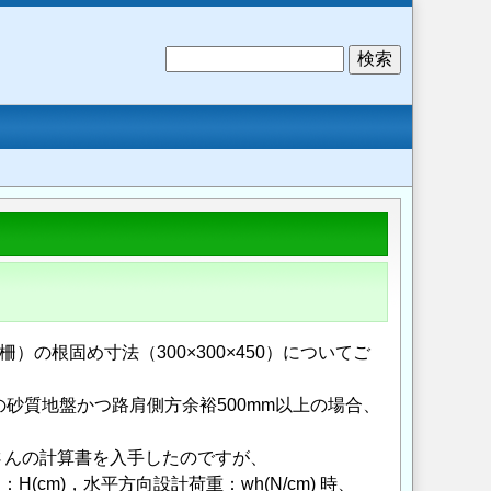
検
索
の根固め寸法（300×300×450）についてご
砂質地盤かつ路肩側方余裕500mm以上の場合、
さんの計算書を入手したのですが、
H(cm)，水平方向設計荷重：wh(N/cm) 時、