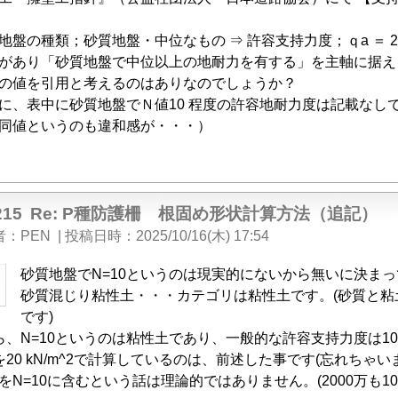
の種類；砂質地盤・中位なもの ⇒ 許容支持力度；ｑa ＝ 20 kN
あり「砂質地盤で中位以上の地耐力を有する」を主軸に据えると、
の値を引用と考えるのはありなのでしょうか？
、表中に砂質地盤でＮ値10 程度の許容地耐力度は記載なし
同値というのも違和感が・・・）
215
Re: P種防護柵 根固め形状計算方法（追記）
者
PEN
|
投稿日時
2025/10/16(木) 17:54
砂質地盤でN=10というのは現実的にないから無いに決ま
砂質混じり粘性土・・・カテゴリは粘性土です。(砂質と粘土
です)
ら、N=10というのは粘性土であり、一般的な許容支持力度は10 
20 kN/m^2で計算しているのは、前述した事です(忘れちゃい
20をN=10に含むという話は理論的ではありません。(2000万も