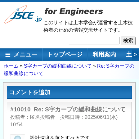
メ
イ
ン
このサイトは土木学会が運営する土木技
コ
術者のための情報交流サイトです。
ン
検
テ
索
ン
メインナビゲーション
メニュー
トップページ
利用案内
土木
>
ツ
に
パ
ホーム
S字カーブの緩和曲線について
Re: S字カーブの
移
緩和曲線について
ン
動
く
ず
コメントを追加
#10010
Re: S字カーブの緩和曲線について
投稿者
匿名投稿者
|
投稿日時
2025/06/11(水)
10:54
設計速度を落とすべきです