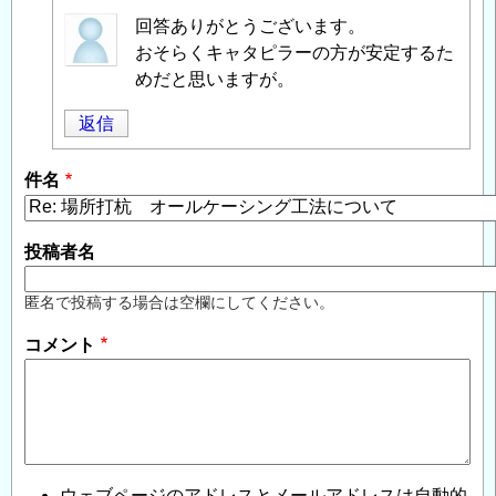
匿
回答ありがとうございます。
名
おそらくキャタピラーの方が安定するた
投
めだと思いますが。
稿
返信
者
に
件名
よ
る
「
Re:
投稿者名
場
所
匿名で投稿する場合は空欄にしてください。
打
コメント
杭
オ
ー
ル
ケ
ー
ウェブページのアドレスとメールアドレスは自動的