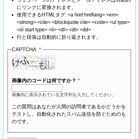
シ
にリンクに変換されます。
ン
使用できるHTMLタグ: <a href hreflang> <em>
グ
<strong> <cite> <blockquote cite> <code> <ul type>
工
<ol start type> <li> <dl> <dt> <dd>
法
行と段落は自動的に折り返されます。
に
つ
CAPTCHA
い
て
」
へ
の
画像内のコードは何ですか？
返
信
画像内に表示されている文字列を入力してください。
この質問はあなたが人間の訪問者であるかどうかを
テストし、自動化されたスパム送信を防ぐためのも
のです。