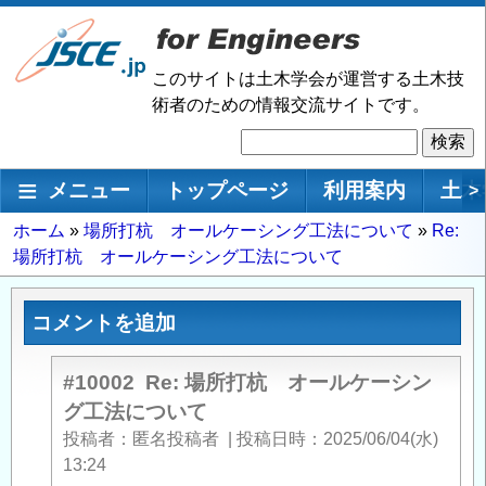
メ
イ
ン
このサイトは土木学会が運営する土木技
コ
術者のための情報交流サイトです。
ン
検
テ
索
ン
メインナビゲーション
メニュー
トップページ
利用案内
土木
>
ツ
に
パ
ホーム
場所打杭 オールケーシング工法について
Re:
移
場所打杭 オールケーシング工法について
ン
動
く
ず
コメントを追加
#10002
Re: 場所打杭 オールケーシン
グ工法について
投稿者
匿名投稿者
|
投稿日時
2025/06/04(水)
13:24