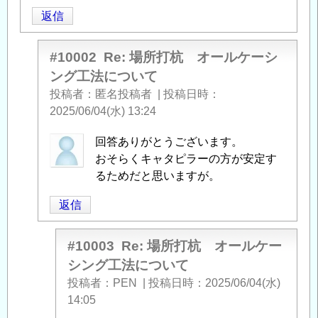
返信
#10002
Re: 場所打杭 オールケーシ
ング工法について
投稿者
匿名投稿者
|
投稿日時
2025/06/04(水) 13:24
匿
回答ありがとうございます。
名
おそらくキャタピラーの方が安定す
投
るためだと思いますが。
稿
返信
者
に
よ
#10003
Re: 場所打杭 オールケー
る
シング工法について
「
Re:
投稿者
PEN
|
投稿日時
2025/06/04(水)
場
14:05
所