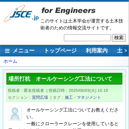
メ
イ
ン
このサイトは土木学会が運営する土木技
コ
術者のための情報交流サイトです。
ン
検
テ
索
ン
メインナビゲーション
メニュー
トップページ
利用案内
土木
>
ツ
に
パ
ホーム
移
ン
動
く
場所打杭 オールケーシング工法について
ず
投稿者
匿名投稿者
|
投稿日時
2025/06/03(火) 15:18
セクション
質問広場
|
タグ
施工・マネジメント
オールケーシング工法についてお教えくださ
い。
一般にクローラークレーンを使用していると