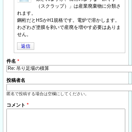
投
（スクラップ）」は産業廃棄物に分類さ
稿
れます。
者
鋼桁だとHSかH1規格です。電炉で溶かします。
に
わざわざ塗膜を剥いで産廃を増やす必要はありま
よ
せん。
る
返信
「
Re:
吊
件名
り
足
場
投稿者名
の
積
匿名で投稿する場合は空欄にしてください。
算
」
コメント
へ
の
返
信