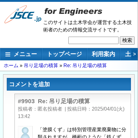
メ
イ
ン
このサイトは土木学会が運営する土木技
コ
術者のための情報交流サイトです。
ン
検
テ
索
ン
メインナビゲーション
メニュー
トップページ
利用案内
土木
>
ツ
に
パ
ホーム
吊り足場の積算
Re: 吊り足場の積算
移
ン
動
く
コメントを追加
ず
#9903
Re: 吊り足場の積算
投稿者
匿名投稿者
|
投稿日時
2025/04/01(火)
13:42
匿
「塗膜くず」は特別管理産業廃棄物に分
名
類されますが、橋桁のような「鉄くず