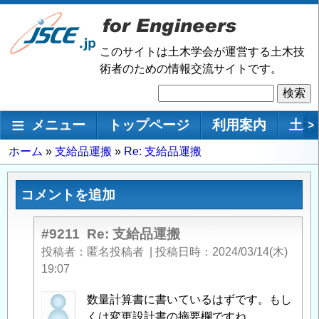
メ
イ
ン
このサイトは土木学会が運営する土木技
コ
術者のための情報交流サイトです。
ン
検
テ
索
ン
メインナビゲーション
メニュー
トップページ
利用案内
土木
>
ツ
に
パ
ホーム
支給品運搬
Re: 支給品運搬
移
ン
動
く
コメントを追加
ず
#9211
Re: 支給品運搬
投稿者
匿名投稿者
|
投稿日時
2024/03/14(木)
19:07
匿
数量計算書に書いているはずです。もし
名
くは変更設計書の摘要欄ですね。