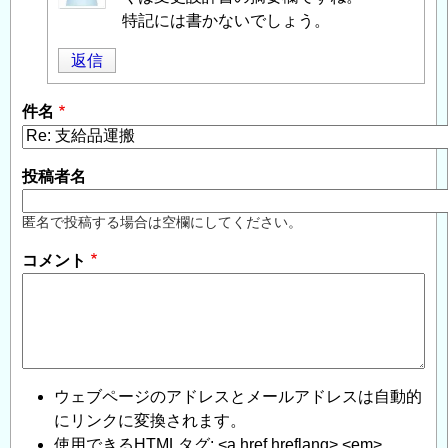
投
特記には書かないでしょう。
稿
返信
者
に
件名
よ
る
「
Re:
投稿者名
支
給
匿名で投稿する場合は空欄にしてください。
品
コメント
運
搬
」
へ
の
返
信
ウェブページのアドレスとメールアドレスは自動的
にリンクに変換されます。
使用できるHTMLタグ: <a href hreflang> <em>