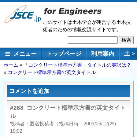
メ
イ
ン
このサイトは土木学会が運営する土木技
コ
術者のための情報交流サイトです。
ン
検
テ
索
ン
メインナビゲーション
メニュー
トップページ
利用案内
土木
>
ツ
に
パ
ホーム
「コンクリート標準示方書」タイトルの英訳は？
移
コンクリート標準示方書の英文タイトル
ン
動
く
ず
コメントを追加
#268
コンクリート標準示方書の英文タイト
ル
投稿者
匿名投稿者
|
投稿日時
2003/06/12(木)
19:02