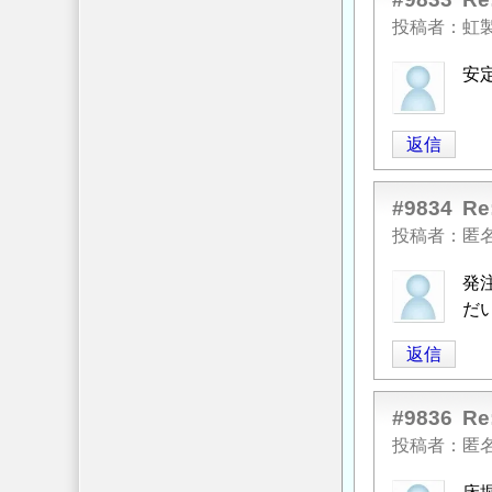
「
Re:
に
投稿者
虹
重
つ
安
力
い
式
て
」
擁
へ
返信
壁
の
余
返
#9834
R
裕
信
幅
投稿者
匿
に
発
つ
だ
い
て
」
返信
へ
の
#9836
R
返
信
投稿者
匿