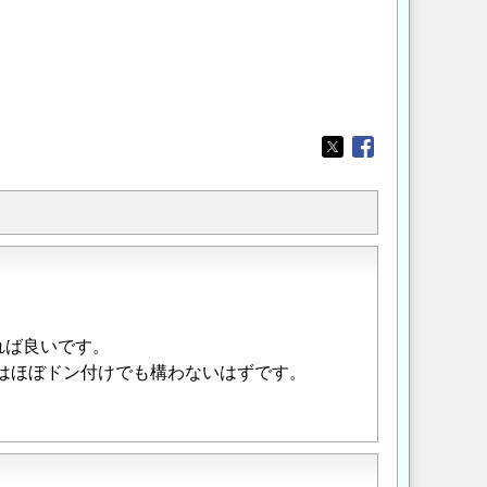
Opens in a new wi
Opens in a new
れば良いです。
はほぼドン付けでも構わないはずです。