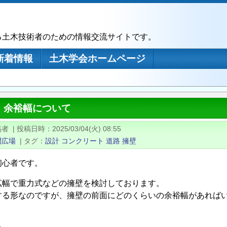
る土木技術者のための情報交流サイトです。
新着情報
土木学会ホームページ
 余裕幅について
稿者
|
投稿日時
2025/03/04(火) 08:55
問広場
|
タグ
設計
コンクリート
道路
擁壁
初心者です。
拡幅で重力式などの擁壁を検討しております。
する形なのですが、擁壁の前面にどのくらいの余裕幅があれば