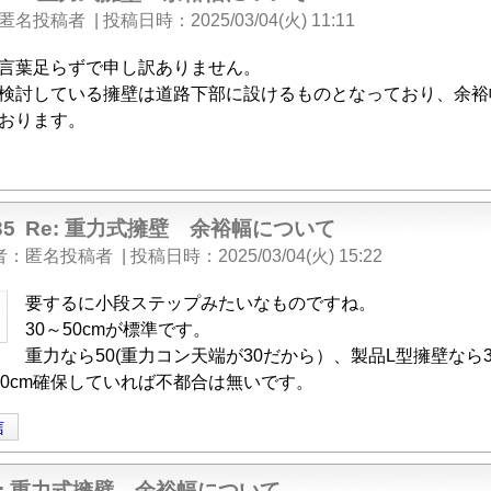
匿名投稿者
|
投稿日時
2025/03/04(火) 11:11
言葉足らずで申し訳ありません。
検討している擁壁は道路下部に設けるものとなっており、余裕
おります。
35
Re: 重力式擁壁 余裕幅について
者
匿名投稿者
|
投稿日時
2025/03/04(火) 15:22
要するに小段ステップみたいなものですね。
30～50cmが標準です。
重力なら50(重力コン天端が30だから）、製品L型擁壁なら3
50cm確保していれば不都合は無いです。
信
e: 重力式擁壁 余裕幅について