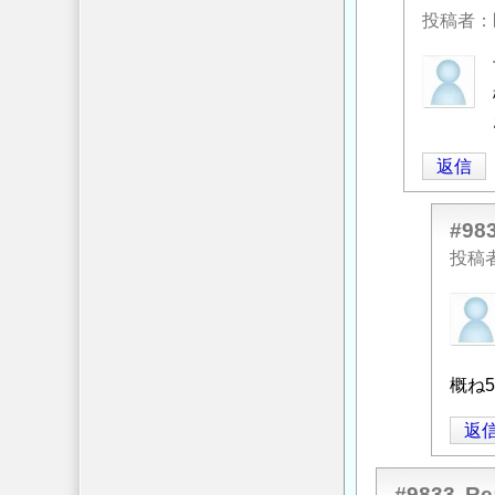
投稿者
匿
名
投
稿
返信
者
に
よ
#98
る
投稿
「
Re:
匿
重
名
力
投
式
稿
概ね
擁
者
壁
返
に
余
よ
裕
る
#9833
幅
R