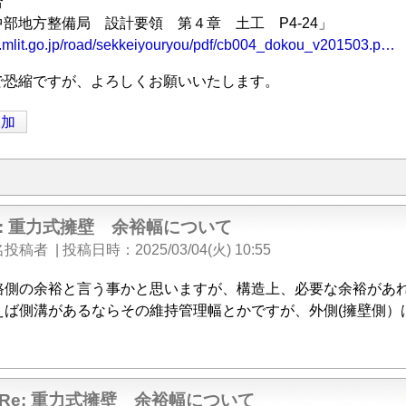
合
部地方整備局 設計要領 第４章 土工 P4-24」
r.mlit.go.jp/road/sekkeiyouryou/pdf/cb004_dokou_v201503.p…
で恐縮ですが、よろしくお願いいたします。
追加
e: 重力式擁壁 余裕幅について
名投稿者
|
投稿日時
2025/03/04(火) 10:55
路側の余裕と言う事かと思いますが、構造上、必要な余裕があ
えば側溝があるならその維持管理幅とかですが、外側(擁壁側）
Re: 重力式擁壁 余裕幅について