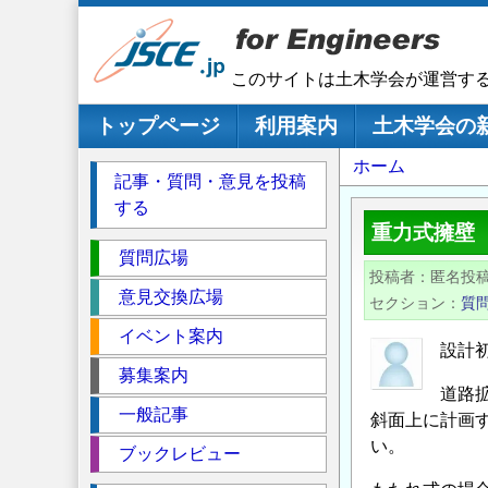
メ
イ
ン
このサイトは土木学会が運営す
コ
ン
メインナビゲーション
トップページ
利用案内
土木学会の
テ
パ
ホーム
ン
記事・質問・意見を投稿
ツ
ン
する
に
く
重力式擁壁
移
セ
ず
質問広場
動
投稿者
匿名投
ク
意見交換広場
セクション
質
シ
イベント案内
ョ
設計
ン
募集案内
道路
一般記事
斜面上に計画
い。
ブックレビュー