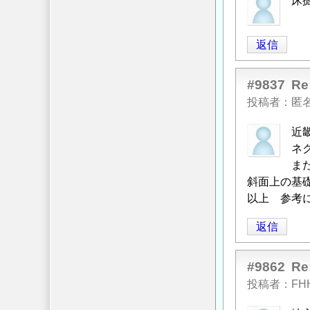
床
返信
#9837
R
投稿者
匿
近
ネ
ま
斜面上の基
以上 参考
返信
#9862
R
投稿者
FH