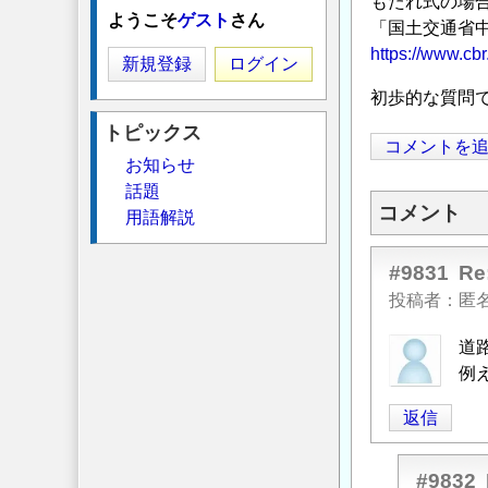
もたれ式の場
ようこそ
ゲスト
さん
「国土交通省中
https://www.cb
新規登録
ログイン
初歩的な質問
トピックス
コメントを
お知らせ
話題
コメント
用語解説
#9831
R
投稿者
匿
道
例
返信
#9832