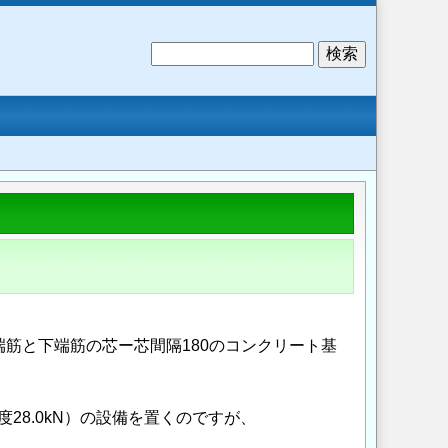
検
索
上端筋と下端筋の芯ー芯間隔180のコンクリート基
28.0kN）の設備を置くのですが、