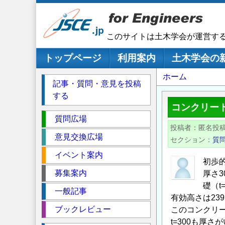
メ
イ
ン
このサイトは土木学会が運営す
コ
ン
メインナビゲーション
トップページ
利用案内
土木学会の
テ
パ
ホーム
ン
記事・質問・意見を投稿
ツ
ン
する
に
く
コンクリー
移
セ
ず
質問広場
動
投稿者
匿名投
ク
意見交換広場
セクション
質
シ
イベント案内
ョ
初歩
ン
募集案内
厚さ3
礎（t
一般記事
有効高さは23
ブックレビュー
このコンクリー
t=300も厚