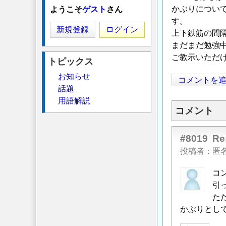
かぶりについ
ようこそ
ゲスト
さん
す。
新規登録
ログイン
上下鉄筋の間
まだまだ勉強
ご教示いただ
トピックス
お知らせ
コメントを
話題
用語解説
コメント
#8019
R
投稿者
匿
コ
引
た
かぶりとして