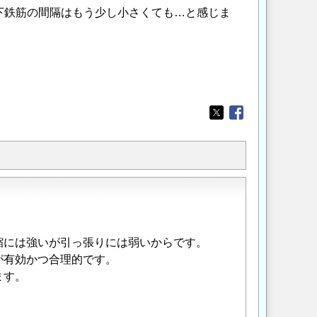
下鉄筋の間隔はもう少し小さくても…と感じま
Opens in a new wi
Opens in a new
縮には強いが引っ張りには弱いからです。
が有効かつ合理的です。
ます。