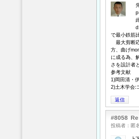
隔
先
に
p=A
つ
此処
い
d:有効高さ
て
」
で最小鉄筋比の
へ
最大剪断応
の
方、曲げmo
返
に成る為、解
信
さを設計者
参考文献
1)岡田清・伊
2)土木学会:
返信
#8058
R
投稿者
匿
上