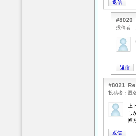
返信
#8020
投稿者
匿
名
投
稿
返信
者
に
よ
#8021
R
る
投稿者
匿
「
Re:
上
コ
し
ン
幅
ク
リ
返信
ー