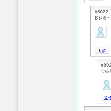
ト
基
#8022
礎
投稿者
の
匿
上
名
下
投
鉄
稿
筋
返信
者
の
に
間
よ
#80
隔
る
に
投稿
「
Re:
つ
匿
コ
い
名
ン
て
」
投
ク
へ
返
稿
リ
の
者
ー
返