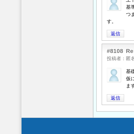
基
つ
す。
返信
#8108
R
投稿者
匿
基
仮
ま
返信
Secondary