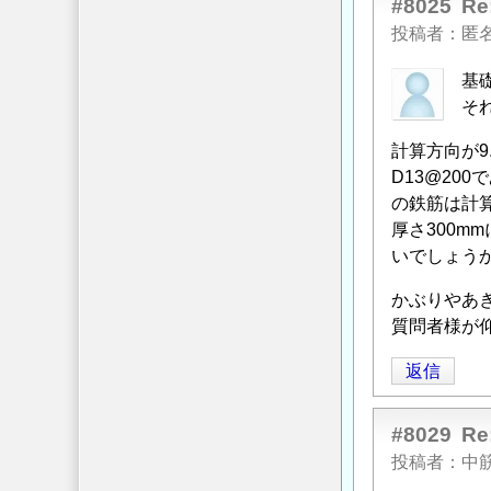
に
#8025
ト
R
信
よ
基
投稿者
匿
る
礎
基
「
Re:
の
そ
コ
上
ン
下
計算方向が9
ク
鉄
D13@2
リ
筋
の鉄筋は計
ー
の
厚さ300m
ト
間
いでしょう
基
隔
礎
に
かぶりやあ
の
つ
質問者様が仰
上
い
返信
下
て
」
鉄
へ
筋
の
#8029
R
の
返
投稿者
中筋
間
信