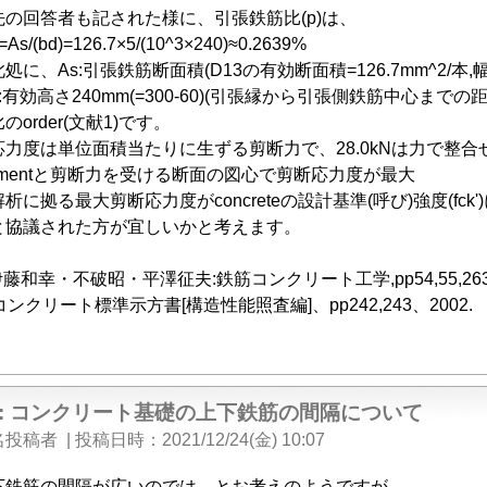
の回答者も記された様に、引張鉄筋比(p)は、
s/(bd)=126.7×5/(10^3×240)≈0.2639%
に、As:引張鉄筋断面積(D13の有効断面積=126.7mm^2/本,幅b
240mm(=300-60)(引張縁から引張側鉄筋中心までの距離
order(文献1)です。
力度は単位面積当たりに生ずる剪断力で、28.0kNは力で整
mentと剪断力を受ける断面の図心で剪断応力度が最大
析に拠る最大剪断応力度がconcreteの設計基準(呼び)強度(fc
と協議された方が宜しいかと考えます。
藤和幸・不破昭・平澤征夫:鉄筋コンクリート工学,pp54,55,263、
コンクリート標準示方書[構造性能照査編]、pp242,243、2002.
e: コンクリート基礎の上下鉄筋の間隔について
名投稿者
|
投稿日時
2021/12/24(金) 10:07
下鉄筋の間隔が広いのでは、とお考えのようですが、