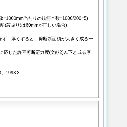
=1000mm当たりの鉄筋本数=1000/200=5)
(芯被り)は60mmが正しい場合)
合せず、厚くすると、剪断断面積が大きく成る一
k')に応じた許容剪断応力度(文献2)以下と成る厚
1998.3