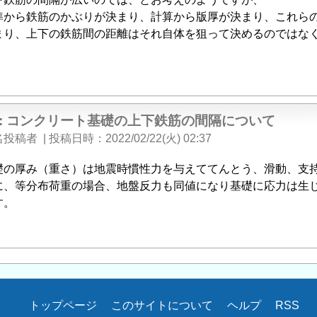
準から鉄筋のかぶりが決まり、計算から版厚が決まり、これら
まり、上下の鉄筋間の距離はそれ自体を狙って決めるのではな
e: コンクリート基礎の上下鉄筋の間隔について
名投稿者
|
投稿日時
2022/02/22(火) 02:37
礎の厚み（重さ）は地震時慣性力を与えててんとう、滑動、支
に、等分布荷重の場合、地盤反力も同値になり基礎に応力は生
す。
トップページ
このサイトについて
ヘルプ
RSS