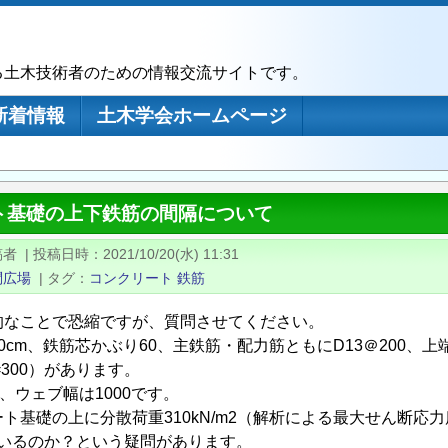
る土木技術者のための情報交流サイトです。
新着情報
土木学会ホームページ
ト基礎の上下鉄筋の間隔について
稿者
|
投稿日時
2021/10/20(水) 11:31
問広場
|
タグ
コンクリート
鉄筋
的なことで恐縮ですが、質問させてください。
0cm、鉄筋芯かぶり60、主鉄筋・配力筋ともにD13＠200、
=300）があります。
9、ウェブ幅は1000です。
ト基礎の上に分散荷重310kN/m2（解析による最大せん断応力度
さがいるのか？という疑問があります。