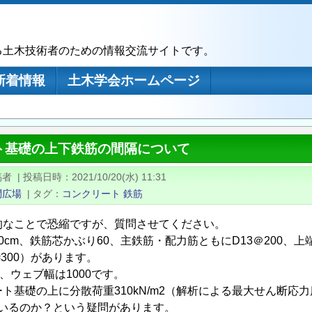
る土木技術者のための情報交流サイトです。
新着情報
土木学会ホームページ
ト基礎の上下鉄筋の間隔について
稿者
|
投稿日時
2021/10/20(水) 11:31
問広場
|
タグ
コンクリート
鉄筋
的なことで恐縮ですが、質問させてください。
0cm、鉄筋芯かぶり60、主鉄筋・配力筋ともにD13＠200、
=300）があります。
9、ウェブ幅は1000です。
ト基礎の上に分散荷重310kN/m2（解析による最大せん断応力度
さがいるのか？という疑問があります。