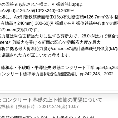
の回答者も記された様に、引張鉄筋比(p)は、
s/(bd)=126.7×5/(10^3×240)≈0.2639%
に、As:引張鉄筋断面積(D13の有効断面積=126.7mm^2/本,幅b
240mm(=300-60)(引張縁から引張側鉄筋中心までの距離
order(文献1)です。
力度は単位面積当たりに生ずる剪断力で、28.0kNは力で整
mentと剪断力を受ける断面の図心で剪断応力度が最大
析に拠る最大剪断応力度がconcreteの設計基準(呼び)強度(fc
と協議された方が宜しいかと考えます。
藤和幸・不破昭・平澤征夫:鉄筋コンクリート工学,pp54,55,263、
コンクリート標準示方書[構造性能照査編]、pp242,243、2002.
e: コンクリート基礎の上下鉄筋の間隔について
名投稿者
|
投稿日時
2021/12/24(金) 10:07
下鉄筋の間隔が広いのでは、とお考えのようですが、