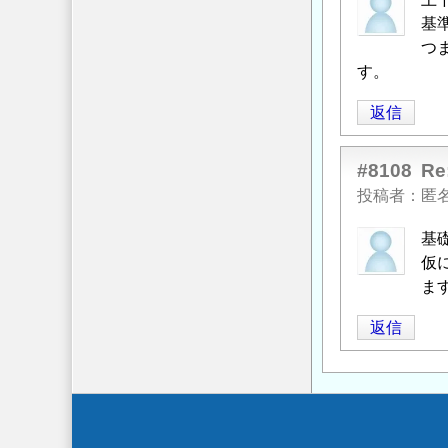
基
つ
す。
返信
#8108
R
投稿者
匿
基
仮
ま
返信
Secondary