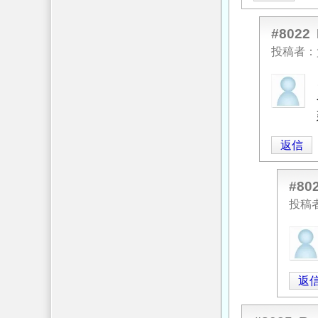
ト
基
#8022
礎
投稿者
の
匿
上
名
下
投
鉄
稿
筋
返信
者
の
に
間
よ
#80
隔
る
に
投稿
「
Re:
つ
匿
コ
い
名
ン
て
」
投
ク
へ
返
稿
リ
の
者
ー
返