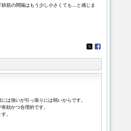
下鉄筋の間隔はもう少し小さくても…と感じま
Opens in a new wi
Opens in a new
縮には強いが引っ張りには弱いからです。
が有効かつ合理的です。
ます。