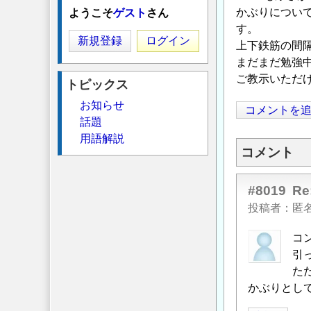
かぶりについ
ようこそ
ゲスト
さん
す。
新規登録
ログイン
上下鉄筋の間
まだまだ勉強
ご教示いただ
トピックス
お知らせ
コメントを
話題
用語解説
コメント
#8019
R
投稿者
匿
コ
引
た
かぶりとして