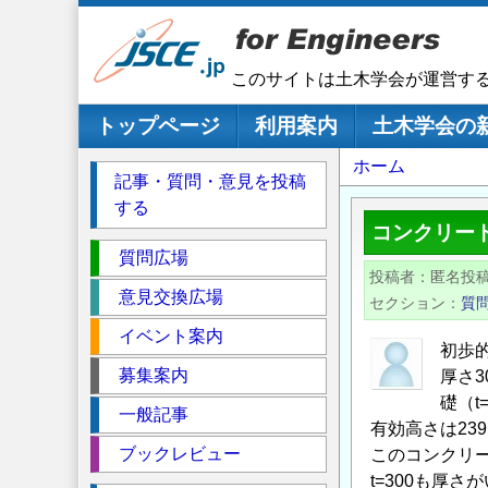
メ
イ
ン
このサイトは土木学会が運営す
コ
ン
メインナビゲーション
トップページ
利用案内
土木学会の
テ
パ
ホーム
ン
記事・質問・意見を投稿
ツ
ン
する
に
く
コンクリー
移
セ
ず
質問広場
動
投稿者
匿名投
ク
意見交換広場
セクション
質
シ
イベント案内
ョ
初歩
ン
募集案内
厚さ3
礎（t
一般記事
有効高さは23
ブックレビュー
このコンクリー
t=300も厚