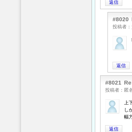
返信
#8020
投稿者
匿
名
投
稿
返信
者
に
よ
#8021
R
る
投稿者
匿
「
Re:
上
コ
し
ン
幅
ク
リ
返信
ー