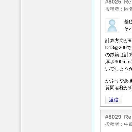
に
#8025
ト
R
信
よ
基
投稿者
匿
る
礎
基
「
Re:
の
そ
コ
上
ン
下
計算方向が9
ク
鉄
D13@2
リ
筋
の鉄筋は計
ー
の
厚さ300m
ト
間
いでしょう
基
隔
礎
に
かぶりやあ
の
つ
質問者様が仰
上
い
返信
下
て
」
鉄
へ
筋
の
#8029
R
の
返
投稿者
中筋
間
信