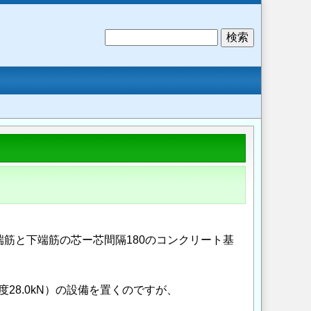
検
索
上端筋と下端筋の芯ー芯間隔180のコンクリート基
28.0kN）の設備を置くのですが、