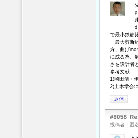
隔
先
に
p=A
つ
此処
い
d:有効高さ
て
」
で最小鉄筋比の
へ
最大剪断応
の
方、曲げmo
返
に成る為、解
信
さを設計者
参考文献
1)岡田清・伊
2)土木学会:
返信
#8058
R
投稿者
匿
上