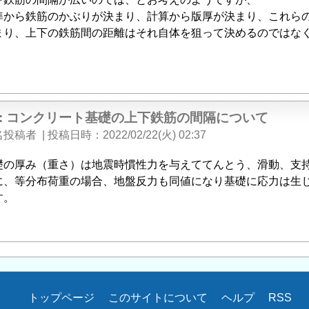
準から鉄筋のかぶりが決まり、計算から版厚が決まり、これら
まり、上下の鉄筋間の距離はそれ自体を狙って決めるのではな
e: コンクリート基礎の上下鉄筋の間隔について
名投稿者
|
投稿日時
2022/02/22(火) 02:37
礎の厚み（重さ）は地震時慣性力を与えててんとう、滑動、支
に、等分布荷重の場合、地盤反力も同値になり基礎に応力は生
す。
トップページ
このサイトについて
ヘルプ
RSS