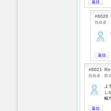
返信
#8020
投稿者
匿
名
投
稿
返信
者
に
よ
#8021
R
る
投稿者
匿
「
Re:
上
コ
し
ン
幅
ク
リ
返信
ー