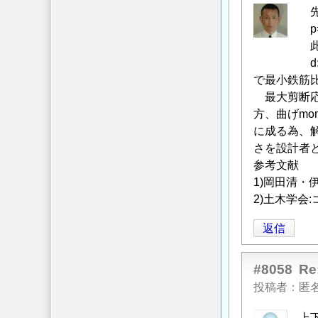
隔
先
に
p=A
つ
此処
い
d:有効高さ
て
」
で最小鉄筋比の
へ
最大剪断応
の
方、曲げmo
返
に成る為、解
信
さを設計者
参考文献
1)岡田清・伊
2)土木学会:
返信
#8058
R
投稿者
匿
上