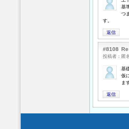
基
つ
す。
返信
#8108
R
投稿者
匿
基
仮
ま
返信
Secondary