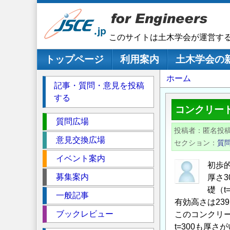
メ
イ
ン
このサイトは土木学会が運営す
コ
ン
メインナビゲーション
トップページ
利用案内
土木学会の
テ
パ
ホーム
ン
記事・質問・意見を投稿
ツ
ン
する
に
く
コンクリー
移
セ
ず
質問広場
動
投稿者
匿名投
ク
意見交換広場
セクション
質
シ
イベント案内
ョ
初歩
ン
募集案内
厚さ3
礎（t
一般記事
有効高さは23
ブックレビュー
このコンクリー
t=300も厚