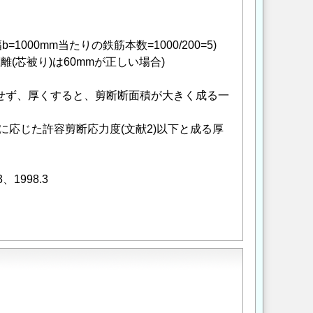
=1000mm当たりの鉄筋本数=1000/200=5)
(芯被り)は60mmが正しい場合)
合せず、厚くすると、剪断断面積が大きく成る一
k')に応じた許容剪断応力度(文献2)以下と成る厚
1998.3