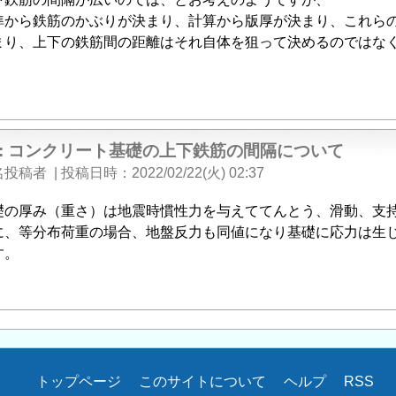
準から鉄筋のかぶりが決まり、計算から版厚が決まり、これら
まり、上下の鉄筋間の距離はそれ自体を狙って決めるのではな
e: コンクリート基礎の上下鉄筋の間隔について
名投稿者
|
投稿日時
2022/02/22(火) 02:37
礎の厚み（重さ）は地震時慣性力を与えててんとう、滑動、支
に、等分布荷重の場合、地盤反力も同値になり基礎に応力は生
す。
トップページ
このサイトについて
ヘルプ
RSS