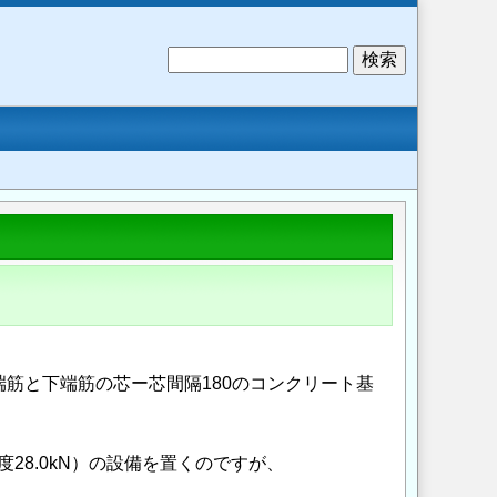
検
索
上端筋と下端筋の芯ー芯間隔180のコンクリート基
28.0kN）の設備を置くのですが、