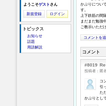
かぶりについ
ようこそ
ゲスト
さん
す。
新規登録
ログイン
上下鉄筋の間
まだまだ勉強
ご教示いただ
トピックス
お知らせ
コメントを
話題
用語解説
コメント
#8019
R
投稿者
匿
コ
引
た
かぶりとして