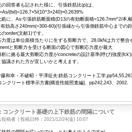
の回答者も記された様に、引張鉄筋比(p)は、
s/(bd)=126.7×5/(10^3×240)≈0.2639%
に、As:引張鉄筋断面積(D13の有効断面積=126.7mm^2/本,幅b
240mm(=300-60)(引張縁から引張側鉄筋中心までの距離
order(文献1)です。
力度は単位面積当たりに生ずる剪断力で、28.0kNは力で整
mentと剪断力を受ける断面の図心で剪断応力度が最大
析に拠る最大剪断応力度がconcreteの設計基準(呼び)強度(fc
と協議された方が宜しいかと考えます。
藤和幸・不破昭・平澤征夫:鉄筋コンクリート工学,pp54,55,263、
コンクリート標準示方書[構造性能照査編]、pp242,243、2002.
e: コンクリート基礎の上下鉄筋の間隔について
名投稿者
|
投稿日時
2021/12/24(金) 10:07
下鉄筋の間隔が広いのでは、とお考えのようですが、