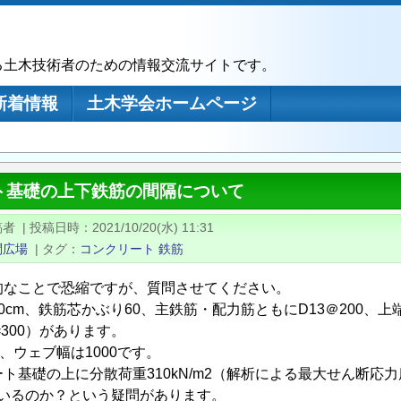
る土木技術者のための情報交流サイトです。
新着情報
土木学会ホームページ
ト基礎の上下鉄筋の間隔について
稿者
|
投稿日時
2021/10/20(水) 11:31
問広場
|
タグ
コンクリート
鉄筋
的なことで恐縮ですが、質問させてください。
0cm、鉄筋芯かぶり60、主鉄筋・配力筋ともにD13＠200、
=300）があります。
9、ウェブ幅は1000です。
ト基礎の上に分散荷重310kN/m2（解析による最大せん断応力度
さがいるのか？という疑問があります。