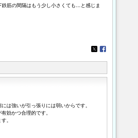
下鉄筋の間隔はもう少し小さくても…と感じま
Opens in a new wi
Opens in a new
縮には強いが引っ張りには弱いからです。
が有効かつ合理的です。
ます。