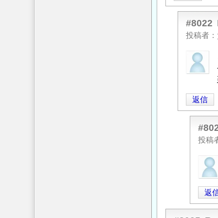
ト
基
#8022
礎
投稿者
の
匿
上
名
下
投
鉄
稿
筋
返信
者
の
に
間
よ
#80
隔
る
に
投稿
「
Re:
つ
匿
コ
い
名
ン
て
」
投
ク
へ
返
稿
リ
の
者
ー
返