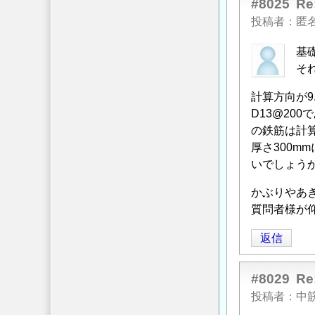
に
#8025
ト
R
信
よ
基
投稿者
匿
る
礎
基
「
Re:
の
そ
コ
上
ン
下
計算方向が9
ク
鉄
D13@2
リ
筋
の鉄筋は計
ー
の
厚さ300m
ト
間
いでしょう
基
隔
礎
に
かぶりやあ
の
つ
質問者様が仰
上
い
返信
下
て
」
鉄
へ
筋
の
#8029
R
の
返
投稿者
中筋
間
信