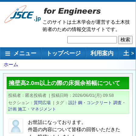
メ
イ
ン
このサイトは土木学会が運営する土木技
コ
術者のための情報交流サイトです。
ン
検
テ
索
ン
メインナビゲーション
メニュー
トップページ
利用案内
土木
>
ツ
に
パ
ホーム
移
ン
動
く
擁壁高2.0m以上の際の床掘余裕幅について
ず
投稿者
匿名投稿者
|
投稿日時
2026/06/01(月) 09:58
セクション
質問広場
|
タグ
設計
鋼・コンクリート
調査・
計画
施工・マネジメント
お世話になっております。
件題の内容について皆様の回答いただきた