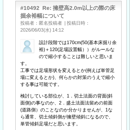
#10492
Re: 擁壁高2.0m以上の際の床
掘余裕幅について
投稿者
匿名投稿者
|
投稿日時
2026/06/03(水) 14:12
匿
設計段階では170cm(50(基本床掘り余
名
裕)＋120(足場設置幅））がルールな
投
ので縮小することは難しいと思いま
稿
す。
者
工事では足場形状を変えるとか(例えば単管足
に
場に変えるとか)、何らかの対策のうえで縮小
よ
する事は可能です。
る
検討している部位が、1．切土法面の背面(斜
「
Re:
面側)の事なのか、2．盛土法面法留めの前面
擁
(道路側）のことなのか分かりませんが、1な
壁
ら通常、切土傾斜側が擁壁傾斜になるので、
高
単管傾斜足場だと思います。
2.0m