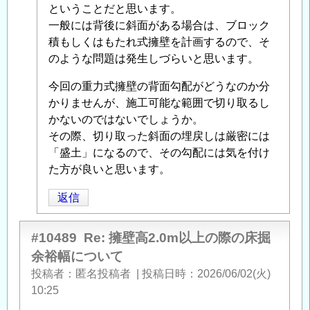
稿
ということだと思います。
者
一般には背後に斜面がある場合は、ブロック
に
積もしくはもたれ式擁壁を計画するので、そ
よ
のような問題は発生しづらいと思います。
る
今回の重力式擁壁の背面勾配がどうなのか分
「
Re:
かりませんが、施工可能な範囲で切り取るし
擁
かないのではないでしょうか。
壁
その際、切り取った斜面の埋戻しは厳密には
高
「盛土」になるので、その勾配には気を付け
2.0m
た方が良いと思います。
以
上
返信
の
際
#10489
Re: 擁壁高2.0m以上の際の床掘
の
余裕幅について
床
投稿者
匿名投稿者
|
投稿日時
2026/06/02(火)
掘
10:25
余
裕