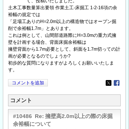
く、投稿いたしました。
土木工事数量算出要領 作業土工-床掘工 1-2-16項の余
裕幅の規定では
「足場工ありのH=2.0m以上の構造物ではオープン掘
削で余裕幅1.7m」とあります。
これは例として、山間部道路際にH=3.0mの重力式擁
壁を計画する場合、背面床掘余裕幅は
擁壁背面から1.7m必要として、斜面を1.7m切っての計
画が必要となるのでしょうか?
初歩的な質問になりますがよろしくお願いいたしま
す。
コメントを追加
Opens in
Opens
コメント
#10486
Re: 擁壁高2.0m以上の際の床掘
余裕幅について