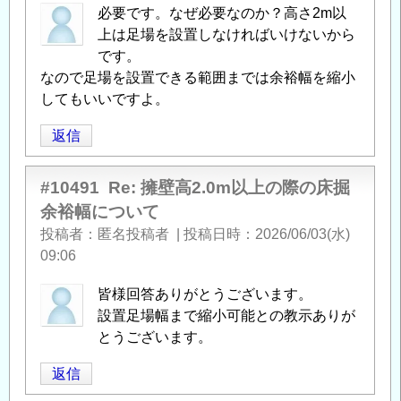
必要です。なぜ必要なのか？高さ2m以
幅
上は足場を設置しなければいけないから
に
です。
つ
なので足場を設置できる範囲までは余裕幅を縮小
い
してもいいですよ。
て
」
へ
返信
の
返
#10491
Re: 擁壁高2.0m以上の際の床掘
信
余裕幅について
投稿者
匿名投稿者
|
投稿日時
2026/06/03(水)
09:06
皆様回答ありがとうございます。
設置足場幅まで縮小可能との教示ありが
とうございます。
返信