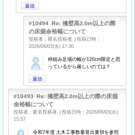
以
返信
上
の
#10494
Re: 擁壁高2.0m以上の際
際
の床掘余裕幅について
の
投稿者
匿名投稿者
|
投稿日時
床
2026/06/03(水) 17:30
掘
余
匿
枠組み足場の幅が120cm限定と思
裕
名
っているから厳しいのでは？
幅
投
に
返信
稿
つ
者
い
に
#10493
Re: 擁壁高2.0m以上の際の床掘
て
」
よ
余裕幅について
へ
る
の
投稿者
匿名投稿者
|
投稿日時
2026/06/03(水)
「
Re:
返
15:37
擁
信
壁
令和7年度 土木工事数量算出要領を参照