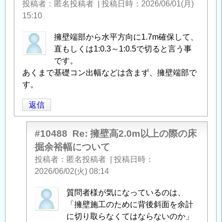
投稿者
匿名投稿者
|
投稿日時
2026/06/01(月)
15:10
擁壁端部から水平方向に1.7m確保して、
直もしくは1:0.3～1:0.5で切ると言う事
です。
あくまで基礎コン出幅などは含まず、擁壁端部で
す。
返信
#10488
Re: 擁壁高2.0m以上の際の床
掘余裕幅について
投稿者
匿名投稿者
|
投稿日時
2026/06/02(火) 08:14
匿
質問者様が気になっているのは、
名
「擁壁施工のために背後斜面を余計
投
に切り取らなくてはならないのか」