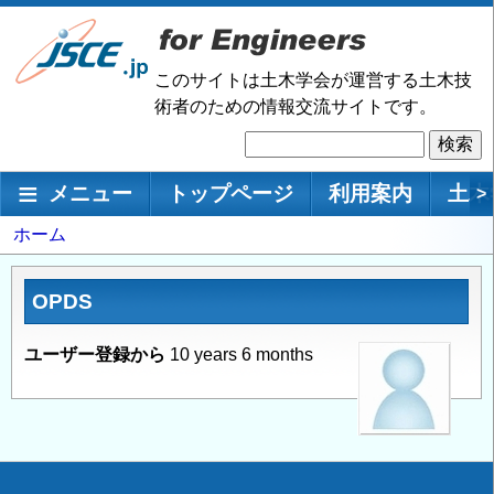
メ
イ
ン
このサイトは土木学会が運営する土木技
コ
術者のための情報交流サイトです。
ン
検
テ
索
ン
メインナビゲーション
メニュー
トップページ
利用案内
土木
>
ツ
に
パ
ホーム
移
ン
動
く
OPDS
ず
ユーザー登録から
10 years 6 months