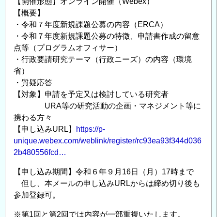
【開催形態】オンライン開催（Webex）
【概要】
・令和７年度新規課題公募の内容（ERCA）
・令和７年度新規課題公募の特徴、申請書作成の留意
点等（プログラムオフィサー）
・行政要請研究テーマ（行政ニーズ）の内容（環境
省）
・質疑応答
【対象】申請を予定又は検討している研究者
URA等の研究活動の企画・マネジメント等に
携わる方々
【申し込みURL】
https://p-
unique.webex.com/weblink/register/rc93ea93f344d036
2b480556fcd…
【申し込み期間】令和６年９月16日（月）17時まで
但し、本メールの申し込みURLからは締め切り後も
参加登録可。
※第1回と第2回では内容が一部重複いたします。