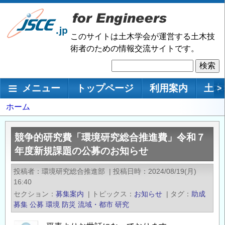
メ
イ
ン
このサイトは土木学会が運営する土木技
コ
術者のための情報交流サイトです。
ン
検
テ
索
ン
メインナビゲーション
メニュー
トップページ
利用案内
土木
>
ツ
に
パ
ホーム
移
ン
動
く
競争的研究費「環境研究総合推進費」令和７
ず
年度新規課題の公募のお知らせ
投稿者
環境研究総合推進部
|
投稿日時
2024/08/19(月)
16:40
セクション
募集案内
|
トピックス
お知らせ
|
タグ
助成
募集
公募
環境
防災
流域・都市
研究