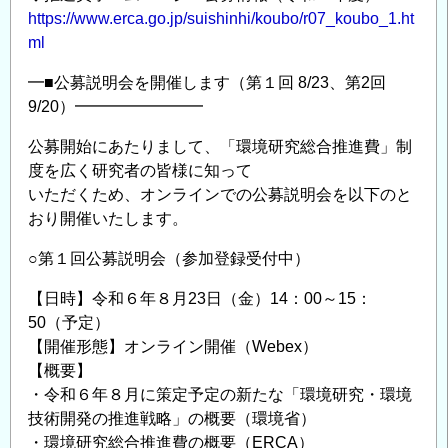
https://www.erca.go.jp/suishinhi/koubo/r07_koubo_1.ht
ml
━■公募説明会を開催します（第１回 8/23、第2回
9/20）━━━━━━━━
公募開始にあたりまして、「環境研究総合推進費」制
度を広く研究者の皆様に知って
いただくため、オンラインでの公募説明会を以下のと
おり開催いたします。
○第１回公募説明会（参加登録受付中）
【日時】令和６年８月23日（金）14：00～15：
50（予定）
【開催形態】オンライン開催（Webex）
【概要】
・令和６年８月に策定予定の新たな「環境研究・環境
技術開発の推進戦略」の概要（環境省）
・環境研究総合推進費の概要（ERCA）