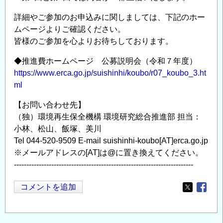
詳細やご参加のお申込みに関しましては、下記のホー
ムページよりご確認ください。
皆様のご参加を心よりお待ちしております。
◆推進費ホームページ 公募説明会（令和７年度）
https://www.erca.go.jp/suishinhi/koubo/r07_koubo_3.ht
ml
【お問い合わせ先】
（独）環境再生保全機構 環境研究総合推進部 担当：
小林、松山、飯塚、美川
Tel 044-520-9509 E-mail suishinhi-koubo[AT]erca.go.jp
※メールアドレスの[AT]は@に置き換えてください。
------------------------------------------------------------------------
コメントを追加
Opens in
Opens